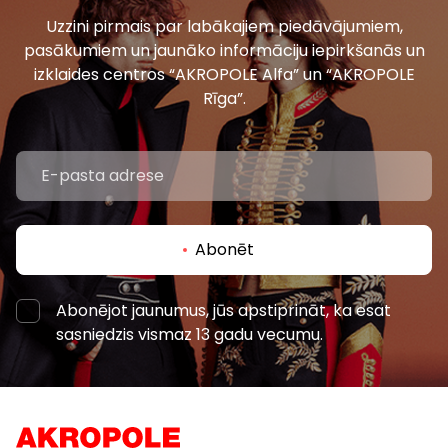
Uzzini pirmais par labākajiem piedāvājumiem,
pasākumiem un jaunāko informāciju iepirkšanās un
izklaides centros “AKROPOLE Alfa” un “AKROPOLE
Rīga”.
Abonēt
Abonējot jaunumus, jūs apstiprināt, ka esat
sasniedzis vismaz 13 gadu vecumu.