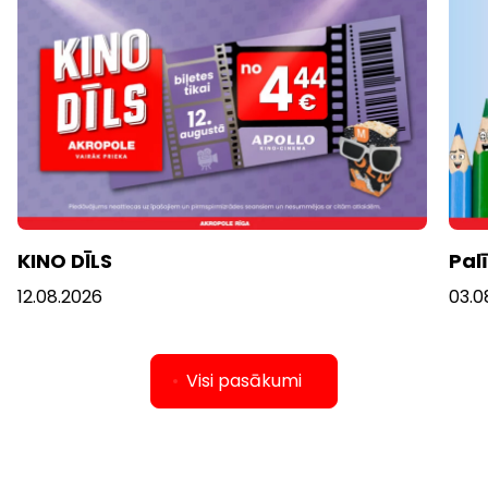
KINO DĪLS
Pal
12.08.2026
03.0
Visi pasākumi