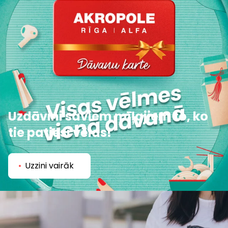
Uzdāvini saviem mīļajiem to, ko
tie patiesi vēlas!
Uzzini vairāk