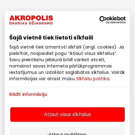
Šajā vietnē tiek lietoti sīkfaili
Šajā vietnē tiek izmantoti sīkfaili (angl. cookies). Ja
piekrītat, nospiediet pogu “Atļaut visus sīkfailus”.
Savu piekrišanu jebkurā brīdī varēsit atcelt,
nomainot savas interneta pārlūkprogrammas
Restorāni
iestatījumus un izdzēšot saglabātos sīkfailus. Vairāk
Visas pasaules
informācijas var atrast mūsu
Sīkfailu politika
.
virtuves zem viena
Rādīt informāciju
jumta
Atļaut visus sīkfailus
Atļaut izvēlēties