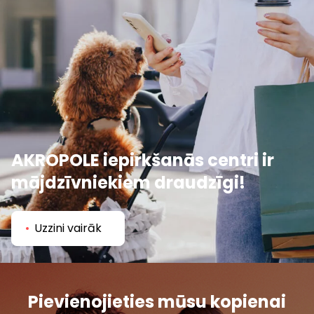
AKROPOLE iepirkšanās centri ir
mājdzīvniekiem draudzīgi!
Uzzini vairāk
Pievienojieties mūsu kopienai