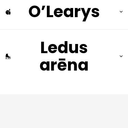
O’Learys
Ledus
arēna