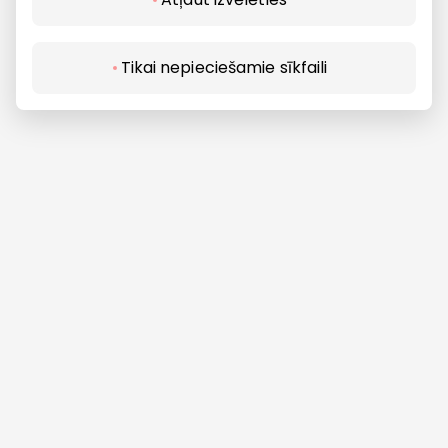
Izvēlieties restorānu
Tikai nepieciešamie sīkfaili