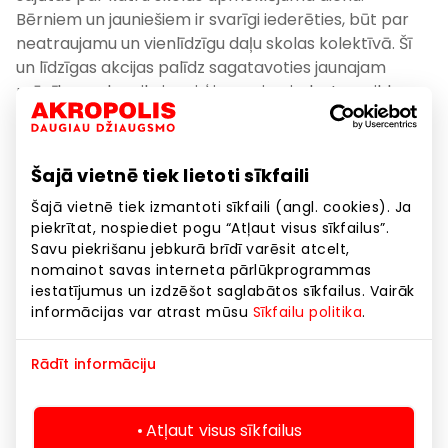
Bērniem un jauniešiem ir svarīgi iederēties, būt par
neatraujamu un vienlīdzīgu daļu skolas kolektīvā. Šī
un līdzīgas akcijas palīdz sagatavoties jaunajam
mācību gadam ikvienai ģimenei, sniedzot papildu
artavu valsts atbalstam un izlīdzina situāciju starp
skolēniem. Nereti tieši šādu atšķirību izzušana spēj
noteikt to, vai bērnam iešana skolā iepatiksies vai nē,
Šajā vietnē tiek lietoti sīkfaili
cik labas un teicamas būs viņu sekmes, kādā
Šajā vietnē tiek izmantoti sīkfaili (angl. cookies). Ja
profesijā būs iespējams turpināt savu izglītību un
piekrītat, nospiediet pogu “Atļaut visus sīkfailus”.
kādā darbā sniegt labumu ne vien savai ģimenei, bet
Savu piekrišanu jebkurā brīdī varēsit atcelt,
sabiedrībai kopumā”.
nomainot savas interneta pārlūkprogrammas
iestatījumus un izdzēšot saglabātos sīkfailus. Vairāk
Kā liecina “AKROPOLE” iepirkšanās un izklaides
informācijas var atrast mūsu
Sīkfailu politika
.
centru veiktās aptaujas* dati, 73 % Latvijas
mājsaimniecību plāno atvēlēt līdz 250 EUR, lai
Rādīt informāciju
iegādātos visu nepieciešamo jaunajam mācību
gadam vienam skolas vecuma bērnam. Vienlaikus, lai
pilnībā segtu visas nepieciešamās izmaksas,
Atļaut visus sīkfailus