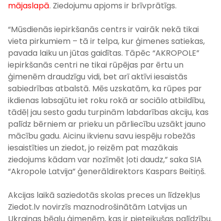
mājaslapā
. Ziedojumu apjoms ir brīvprātīgs.
“Mūsdienās iepirkšanās centrs ir vairāk nekā tikai
vieta pirkumiem – tā ir telpa, kur ģimenes satiekas,
pavada laiku un jūtas gaidītas. Tāpēc “AKROPOLE”
iepirkšanās centri ne tikai rūpējas par ērtu un
ģimenēm draudzīgu vidi, bet arī aktīvi iesaistās
sabiedrības atbalstā. Mēs uzskatām, ka rūpes par
ikdienas labsajūtu iet roku rokā ar sociālo atbildību,
tādēļ jau sesto gadu turpinām labdarības akciju, kas
palīdz bērniem ar prieku un pārliecību uzsākt jauno
mācību gadu. Aicinu ikvienu savu iespēju robežās
iesaistīties un ziedot, jo reizēm pat mazākais
ziedojums kādam var nozīmēt ļoti daudz,” saka SIA
“Akropole Latvija” ģenerāldirektors Kaspars Beitiņš.
Akcijas laikā saziedotās skolas preces un līdzekļus
Ziedot.lv novirzīs maznodrošinātām Latvijas un
Ukrainas bēgļu ģimenēm, kas ir pieteikušas palīdzību.