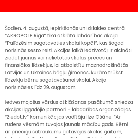
Šodien, 4. augustā, iepirkšanās un izklaides centrā
“AKROPOLE Rīga” tika atklāta labdarības akcija
“Palīdzēsim sagatavoties skolai kopā!”, kas šogad
norisinās sesto reizi. Akcijas laikā iedzīvotāji ir aicināti
ziedot jaunas vai nelietotas skolas preces un
finansiālos līdzekļus, lai atbalstītu maznodrošinātās
Latvijas un Ukrainas bēgļu ģimenes, kurām trūkst
līdzekļu bērnu sagatavošanai skolai. Akcija
norisināsies līdz 29. augustam.
Iedvesmojošus vārdus atklāšanas pasākumā sniedza
akcijas ilggadējie partneri – labdarības organizācijas
“Ziedot.lv” komunikācijas vadītāja Ilze Ošāne: “Ar
rudens vēsmām tuvojas jaunais mācību gads. Bērni
ar priecīgu satraukumu gatavojas skolas gaitām,