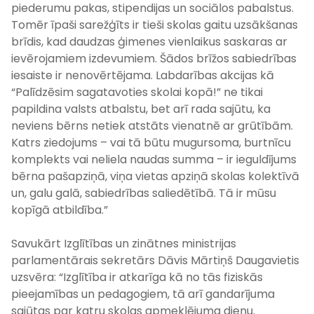
piederumu pakas, stipendijas un sociālos pabalstus.
Tomēr īpaši sarežģīts ir tieši skolas gaitu uzsākšanas
brīdis, kad daudzas ģimenes vienlaikus saskaras ar
ievērojamiem izdevumiem. Šādos brīžos sabiedrības
iesaiste ir nenovērtējama. Labdarības akcijas kā
“Palīdzēsim sagatavoties skolai kopā!” ne tikai
papildina valsts atbalstu, bet arī rada sajūtu, ka
neviens bērns netiek atstāts vienatnē ar grūtībām.
Katrs ziedojums – vai tā būtu mugursoma, burtnīcu
komplekts vai neliela naudas summa – ir ieguldījums
bērna pašapziņā, viņa vietas apziņā skolas kolektīvā
un, galu galā, sabiedrības saliedētībā. Tā ir mūsu
kopīgā atbildība.”
Savukārt Izglītības un zinātnes ministrijas
parlamentārais sekretārs Dāvis Mārtiņš Daugavietis
uzsvēra: “Izglītība ir atkarīga kā no tās fiziskās
pieejamības un pedagogiem, tā arī gandarījuma
sajūtas par katru skolas apmeklējuma dienu.