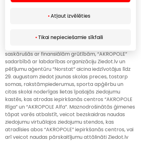
ģimenes budžetā būtu jāparedz summa, kas ir
lielāka par 250 eiro – atzīst lielākā daļa (60 %)
Atļaut izvēlēties
aptaujāto vecāku. Īpaši izaicinoši sagatavot bērnus
skolai ir daudzbērnu ģimenēm un mājsaimniecībām
ar zemākiem ienākumiem.
Tikai nepieciešamie sīkfaili
Tādēļ ar mērķi atbalstīt tās ģimenes, kas ir
saskārušās ar finansiālām grūtībām, “AKROPOLE”
sadarbībā ar labdarības organizāciju Ziedot.lv un
pētījumu aģentūru “Norstat” aicina iedzīvotājus līdz
29. augustam ziedot jaunas skolas preces, tostarp
somas, rakstāmpiederumus, sporta apģērbu un
citas skolai noderīgas lietas īpašajās ziedojumu
kastēs, kas atrodas iepirkšanās centros “AKROPOLE
Rīga” un “AKROPOLE Alfa”. Maznodrošinātās ģimenes
tāpat varēs atbalstīt, veicot bezskaidras naudas
ziedojumu virtuālajos ziedojumu stendos, kas
atradīsies abos “AKROPOLE” iepirkšanās centros, vai
arī veicot naudas pārskaitījumu attālināti Ziedot.lv