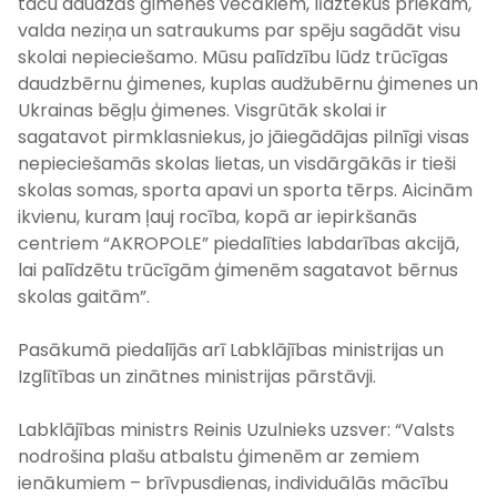
taču daudzās ģimenēs vecākiem, līdztekus priekam,
valda neziņa un satraukums par spēju sagādāt visu
skolai nepieciešamo. Mūsu palīdzību lūdz trūcīgas
daudzbērnu ģimenes, kuplas audžubērnu ģimenes un
Ukrainas bēgļu ģimenes. Visgrūtāk skolai ir
sagatavot pirmklasniekus, jo jāiegādājas pilnīgi visas
nepieciešamās skolas lietas, un visdārgākās ir tieši
skolas somas, sporta apavi un sporta tērps. Aicinām
ikvienu, kuram ļauj rocība, kopā ar iepirkšanās
centriem “AKROPOLE” piedalīties labdarības akcijā,
lai palīdzētu trūcīgām ģimenēm sagatavot bērnus
skolas gaitām”.
Pasākumā piedalījās arī Labklājības ministrijas un
Izglītības un zinātnes ministrijas pārstāvji.
Labklājības ministrs Reinis Uzulnieks uzsver: “Valsts
nodrošina plašu atbalstu ģimenēm ar zemiem
ienākumiem – brīvpusdienas, individuālās mācību