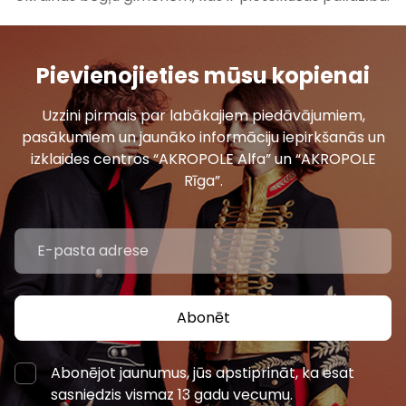
Pievienojieties mūsu kopienai
Uzzini pirmais par labākajiem piedāvājumiem,
pasākumiem un jaunāko informāciju iepirkšanās un
izklaides centros “AKROPOLE Alfa” un “AKROPOLE
Rīga”.
Abonēt
Abonējot jaunumus, jūs apstiprināt, ka esat
sasniedzis vismaz 13 gadu vecumu.