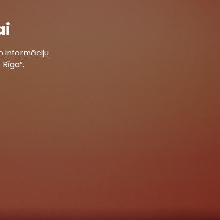
ai
 informāciju
 Rīga”.