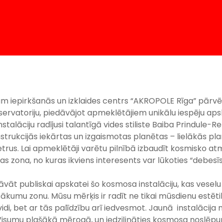
ijam iepirkšanās un izklaides centrs “AKROPOLE Rīga” pārvē
ervatoriju, piedāvājot apmeklētājiem unikālu iespēju apsk
nstalāciju radījusi talantīgā vides stiliste Baiba Prindule-Re
nstrukcijās iekārtas un izgaismotas planētas – lielākās p
trus. Lai apmeklētāji varētu pilnībā izbaudīt kosmisko 
tas zona, no kuras ikviens interesents var lūkoties “debesīs
dāvāt publiskai apskatei šo kosmosa instalāciju, kas vesel
ākumu zonu. Mūsu mērķis ir radīt ne tikai mūsdienu estē
vidi, bet ar tās palīdzību arī iedvesmot. Jaunā instalāci
isumu plašākā mērogā, un iedziļināties kosmosa noslēpum