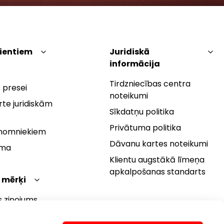
lientiem
Juridiskā
informācija
Tirdzniecības centra
 presei
noteikumi
te juridiskām
Sīkdatņu politika
Privātuma politika
 nomniekiem
Dāvanu kartes noteikumi
rma
Klientu augstākā līmeņa
apkalpošanas standarts
 mērķi
s ziņojums
 politika