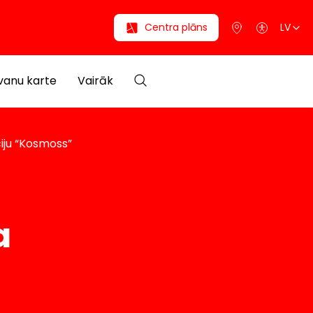
Centra plāns
LV
anu karte
Vairāk
ciju “Kosmoss”
a