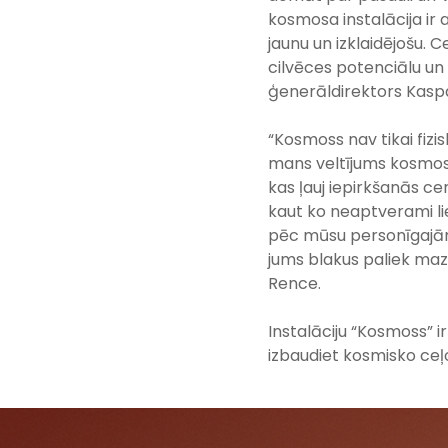
kosmosa instalācija ir 
jaunu un izklaidējošu. 
cilvēces potenciālu un
ģenerāldirektors Kaspa
“Kosmoss nav tikai fizis
mans veltījums kosmos
kas ļauj iepirkšanās ce
kaut ko neaptverami lielu
pēc mūsu personīgajām 
jums blakus paliek mazs
Rence.
Instalāciju “Kosmoss” 
izbaudiet kosmisko ceļ