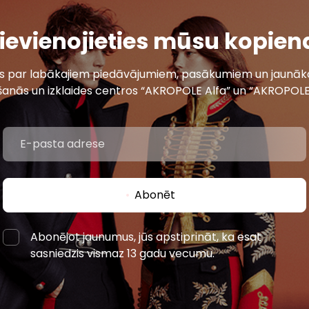
ievienojieties mūsu kopien
ais par labākajiem piedāvājumiem, pasākumiem un jaunāko
šanās un izklaides centros “AKROPOLE Alfa” un “AKROPOLE
Abonēt
Abonējot jaunumus, jūs apstiprināt, ka esat
sasniedzis vismaz 13 gadu vecumu.