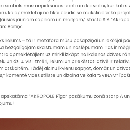
arī simbols mūsu iepirkšanās centram kā vietai, kur katrs 
Ceru, ka apmeklētāji ne tikai baudīs šo māksliniecisko pro
 ļausies jauniem sapņiem un mērķiem,” stāsta SIA “Akropol
rs Beitiņš.
ks lielums – tā ir metafora mūsu pašapziņai un iekšējai pasau
a bezgalīgajam skaistumam un noslēpumam. Tas ir mēģinā
ntra apmeklētājiem uz mirkli izkāpt no ikdienas dzīves rām
 un dziļu. Visi izmēri, lielumi un priekšstati dzīvē ir relatīv
atskaitēm. Tādēļ aicinu ikvienu sapņot, domāt un dzīvot t
,” komentē vides stiliste un dizaina veikala “SVINAM” īpa
ir apskatāma “AKROPOLE Rīga” pasākumu zonā starp A un F
ojumu!