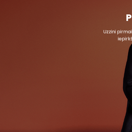
P
Uzzini pirm
iepirk