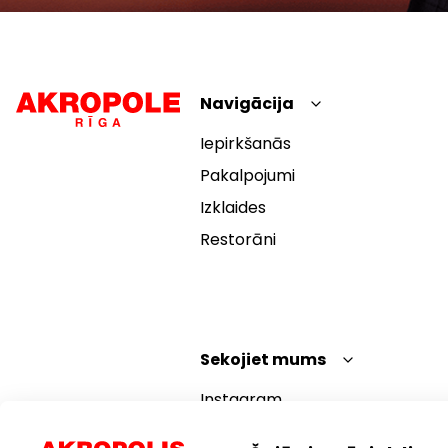
Navigācija
Iepirkšanās
Pakalpojumi
Izklaides
Restorāni
Sekojiet mums
Instagram
Facebook