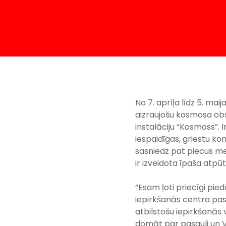
No 7. aprīļa līdz 5. ma
aizraujošu kosmosa obs
instalāciju “Kosmoss”. I
iespaidīgas, griestu ko
sasniedz pat piecus me
ir izveidota īpaša atpū
“Esam ļoti priecīgi pie
iepirkšanās centra pas
atbilstošu iepirkšanās 
domāt par pasauli un V