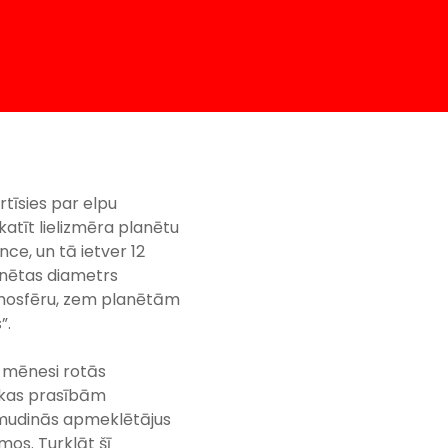
rtīsies par elpu
atīt lielizmēra planētu
nce, un tā ietver 12
lanētas diametrs
atmosfēru, zem planētām
”.
u mēnesi rotās
tikas prasībām
ja mudinās apmeklētājus
os. Turklāt šī