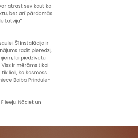
var atrast sev kaut ko
jektu, bet arī pārdomās
e Latvija”
lei. Šī instalācija ir
jums radīt pieredzi,
jiem, lai piedzīvotu
i. Viss ir mērāms tikai
ik lieli, ka kosmoss
šniece Baiba Prindule-
 ieeju. Nāciet un