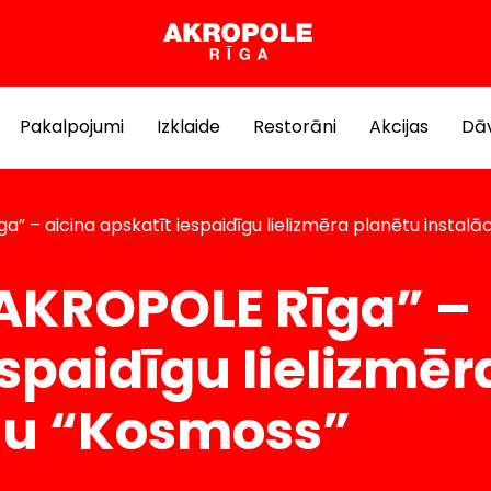
Pakalpojumi
Izklaide
Restorāni
Akcijas
Dāv
 – aicina apskatīt iespaidīgu lielizmēra planētu instalā
AKROPOLE Rīga” –
espaidīgu lielizmēr
iju “Kosmoss”