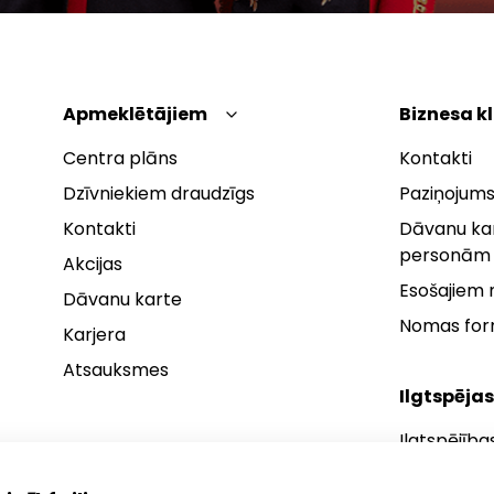
Apmeklētājiem
Biznesa k
Centra plāns
Kontakti
Dzīvniekiem draudzīgs
Paziņojums
Kontakti
Dāvanu kar
personām
Akcijas
Esošajiem
Dāvanu karte
Nomas fo
Karjera
Atsauksmes
Ilgtspējas
Ilgtspējība
Ilgtspējības