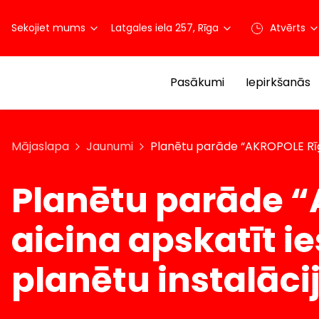
Sekojiet mums
Latgales iela 257, Rīga
Atvērts
Pasākumi
Iepirkšanās
Mājaslapa
Jaunumi
Planētu parāde “AKROPOLE Rīga”
Planētu parāde “
aicina apskatīt i
planētu instalāc