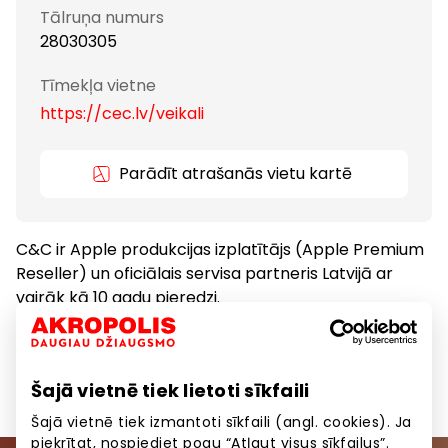
Tālruņa numurs
28030305
Tīmekļa vietne
https://cec.lv/veikali
Parādīt atrašanās vietu kartē
C&C ir Apple produkcijas izplatītājs (Apple Premium
Reseller) un oficiālais servisa partneris Latvijā ar
vairāk kā 10 gadu pieredzi.
Preces
Preces mājai, sadzīves tehnika
Šajā vietnē tiek lietoti sīkfaili
Šajā vietnē tiek izmantoti sīkfaili (angl. cookies). Ja
piekrītat, nospiediet pogu “Atļaut visus sīkfailus”.