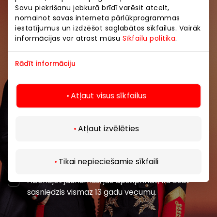
Savu piekrišanu jebkurā brīdī varēsit atcelt,
nomainot savas interneta pārlūkprogrammas
Pievienojieties mūsu kopienai
iestatījumus un izdzēšot saglabātos sīkfailus. Vairāk
informācijas var atrast mūsu
Sīkfailu politika
.
Uzzini pirmais par labākajiem piedāvājumiem,
pasākumiem un jaunāko informāciju iepirkšanās un
Rādīt informāciju
izklaides centros “AKROPOLE Alfa” un “AKROPOLE
Rīga”.
Atļaut visus sīkfailus
Atļaut izvēlēties
Abonēt
Tikai nepieciešamie sīkfaili
Abonējot jaunumus, jūs apstiprināt, ka esat
sasniedzis vismaz 13 gadu vecumu.