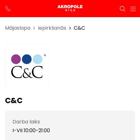
Mājaslapa
Iepirkšanās
C&C
C&C
Darba laiks
I-VII 10:00-21:00