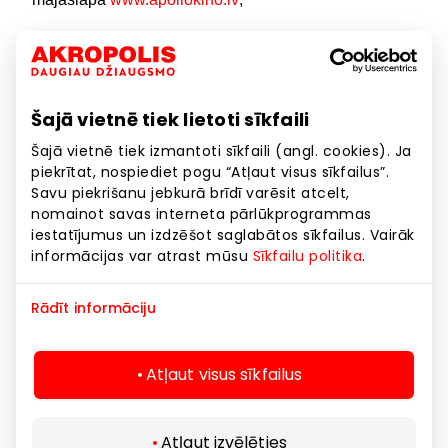
Izvēlies sev vēlamo filmas seansa sākuma laiku,
Izvēlies biļetes tipu
“Standarta biļete”
,
Šajā vietnē tiek lietoti sīkfaili
Izvēlies sēdvietu un pirms apmaksas ievadi akcijas
kodu.
Šajā vietnē tiek izmantoti sīkfaili (angl. cookies). Ja
piekrītat, nospiediet pogu “Atļaut visus sīkfailus”.
Savu piekrišanu jebkurā brīdī varēsit atcelt,
nomainot savas interneta pārlūkprogrammas
Akcijas kods spēkā iegādājoties pieaugušo biļeti;
iestatījumus un izdzēšot saglabātos sīkfailus. Vairāk
informācijas var atrast mūsu
Sīkfailu politika
.
Akcijas kods ir derīgs standarta biļetei jebkuram
sēdvietu tipam;
Rādīt informāciju
Akcijas kodu var izmantot, lai iegādātos kino biļetes
ar 50% atlaidi uz tekošajiem otrdienas seansiem;
Atļaut visus sīkfailus
Atlaides nesummējas ar citām atlaidēm, nevar tikt
izmantots dāvanu biļetes iegādei, nav spēkā uz
Atļaut izvēlēties
speciālajiem seansiem, pirmspirmizrādes