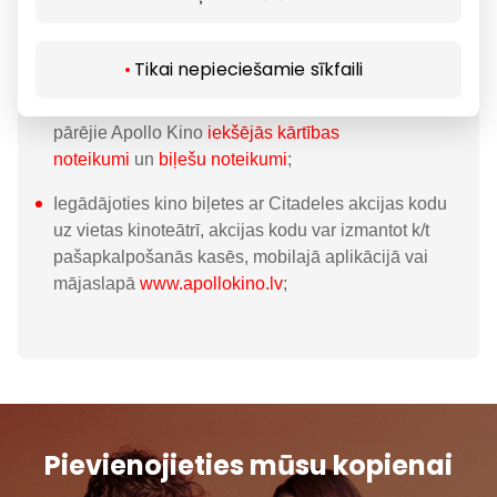
seansiem, pasākumiem un akcijām;
Akcijas kods nav spēkā svētku dienās;
Tikai nepieciešamie sīkfaili
Citadeles akcijas koda lietotājiem ir saistoši arī visi
pārējie Apollo Kino
iekšējās kārtības
noteikumi
un
biļešu noteikumi
;
Iegādājoties kino biļetes ar Citadeles akcijas kodu
uz vietas kinoteātrī, akcijas kodu var izmantot k/t
pašapkalpošanās kasēs, mobilajā aplikācijā vai
mājaslapā
www.apollokino.lv
;
Pievienojieties mūsu kopienai