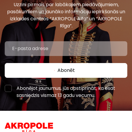
Uzzini pirmais par labākajiem piedāvājumiem,
pasākumiem un jaunāko informāciju iepirkšanās un
izklaides centros “AKROPOLE Alfa” un “AKROPOLE
Rīga”.
Abonēt
Abonējot jaunumus, jūs apstiprināt, ka esat
sasniedzis vismaz 13 gadu vecumu.