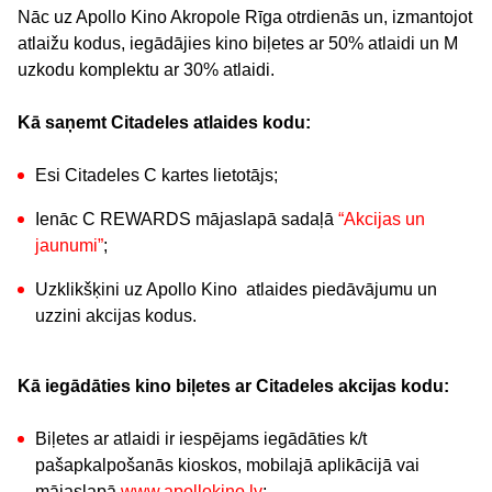
Nāc uz Apollo Kino Akropole Rīga otrdienās un, izmantojot
atlaižu kodus, iegādājies kino biļetes ar 50% atlaidi un M
uzkodu komplektu ar 30% atlaidi.
Kā saņemt Citadeles atlaides kodu:
Esi Citadeles C kartes lietotājs;
Ienāc C REWARDS mājaslapā sadaļā
“Akcijas un
jaunumi”
;
Uzklikšķini uz Apollo Kino atlaides piedāvājumu un
uzzini akcijas kodus.
Kā iegādāties kino biļetes ar Citadeles akcijas kodu:
Biļetes ar atlaidi ir iespējams iegādāties k/t
pašapkalpošanās kioskos, mobilajā aplikācijā vai
mājaslapā
www.apollokino.lv
;