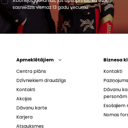
Abonējot jaunumus, jūs apstiprināt, ka esat
sasniedzis vismaz 13 gadu vecumu.
Apmeklētājiem
Biznesa k
Centra plāns
Kontakti
Dzīvniekiem draudzīgs
Paziņojums
Kontakti
Dāvanu kar
personām
Akcijas
Esošajiem
Dāvanu karte
Nomas fo
Karjera
Atsauksmes