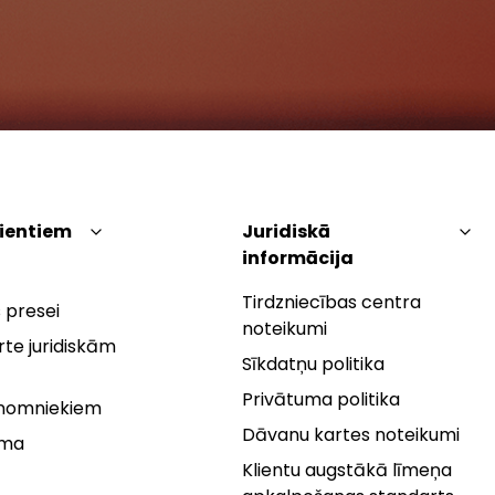
lientiem
Juridiskā
informācija
Tirdzniecības centra
 presei
noteikumi
te juridiskām
Sīkdatņu politika
Privātuma politika
 nomniekiem
Dāvanu kartes noteikumi
rma
Klientu augstākā līmeņa