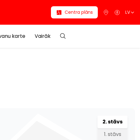
Centra plāns
LV
anu karte
Vairāk