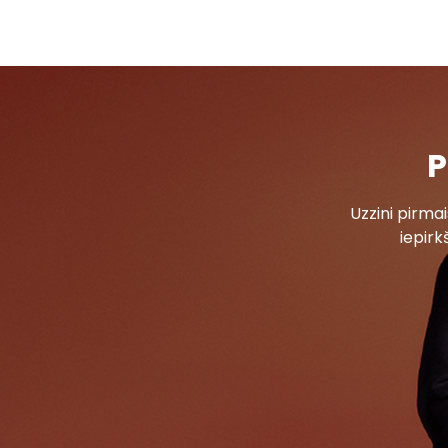
P
Uzzini pirm
iepirk