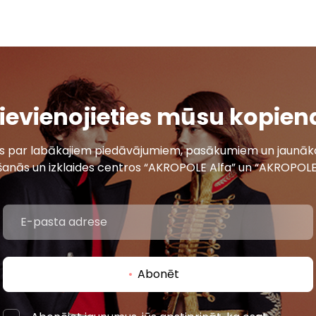
ievienojieties mūsu kopien
ais par labākajiem piedāvājumiem, pasākumiem un jaunāko
šanās un izklaides centros “AKROPOLE Alfa” un “AKROPOLE
Abonēt