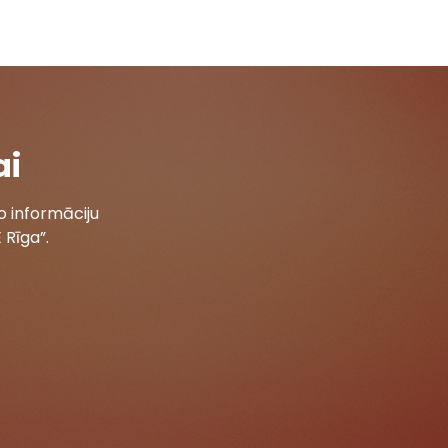
ai
 informāciju
 Rīga”.