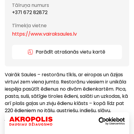
Tālruņa numurs
+371 672 82872
Tīmekļa vietne
https://www.vairaksaules.lv
Parādīt atrašanās vietu kartē
Vairāk Saules – restorānu tīkls, ar eiropas un āzijas
virtuvi zem viena jumta. Restorānu viesiem ir unikāla
iespēja pasūtīt ēdienus no divām ēdienkartēm. Pica,
pasta, suši, sātīgie tiroles ēdieni, salāti un uzkodas, kā
arī plašs gaļas un zivju ēdienu klāsts – kopā līdz pat
220 ēdieniem no itāļu, austriešu, indiešu, slāvu,
japāņu, ķīniešu un taizemes virtuvēm. Vairākas reizes
gadā ēdienkartes tiek papildinātas ar sezonas
piedāvājumiem: Ziemassvētku, Lieldienu, sēņu, svaigu