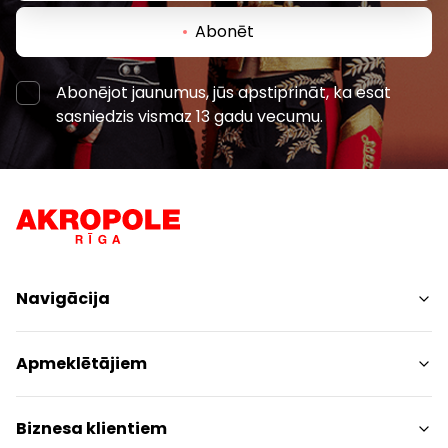
Abonēt
Abonējot jaunumus, jūs apstiprināt, ka esat
sasniedzis vismaz 13 gadu vecumu.
Navigācija
Iepirkšanās
Apmeklētājiem
Pakalpojumi
Izklaides
Centra plāns
Biznesa klientiem
Restorāni
Dzīvniekiem draudzīgs