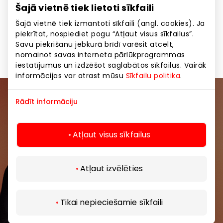
Šajā vietnē tiek lietoti sīkfaili
ogu un jaunās ražas dārzeņu ēdienkartēm.
Šajā vietnē tiek izmantoti sīkfaili (angl. cookies). Ja
piekrītat, nospiediet pogu “Atļaut visus sīkfailus”.
Ēdināšana
Restorāni
Visas vietas
Savu piekrišanu jebkurā brīdī varēsit atcelt,
nomainot savas interneta pārlūkprogrammas
iestatījumus un izdzēšot saglabātos sīkfailus. Vairāk
informācijas var atrast mūsu
Sīkfailu politika
.
Rādīt informāciju
Pievienojieties mūsu kopienai
Uzzini pirmais par labākajiem piedāvājumiem,
Atļaut visus sīkfailus
pasākumiem un jaunāko informāciju iepirkšanās un
izklaides centros “AKROPOLE Alfa” un “AKROPOLE
Rīga”.
Atļaut izvēlēties
Tikai nepieciešamie sīkfaili