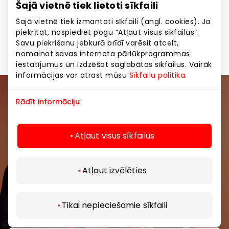
Šajā vietnē tiek lietoti sīkfaili
Ēdināšana
Izklaides
Pasākumi
Šajā vietnē tiek izmantoti sīkfaili (angl. cookies). Ja
piekrītat, nospiediet pogu “Atļaut visus sīkfailus”.
Picērijas
Restorāni
Visas vietas
Savu piekrišanu jebkurā brīdī varēsit atcelt,
nomainot savas interneta pārlūkprogrammas
iestatījumus un izdzēšot saglabātos sīkfailus. Vairāk
informācijas var atrast mūsu
Sīkfailu politika
.
Pievienojieties mūsu kopienai
Rādīt informāciju
Uzzini pirmais par labākajiem piedāvājumiem,
Atļaut visus sīkfailus
pasākumiem un jaunāko informāciju iepirkšanās un
izklaides centros “AKROPOLE Alfa” un “AKROPOLE
Rīga”.
Atļaut izvēlēties
Tikai nepieciešamie sīkfaili