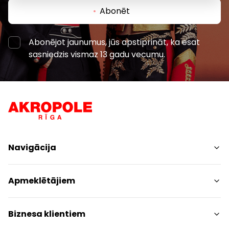
Abonēt
Abonējot jaunumus, jūs apstiprināt, ka esat
sasniedzis vismaz 13 gadu vecumu.
Navigācija
Iepirkšanās
Apmeklētājiem
Pakalpojumi
Izklaides
Centra plāns
Biznesa klientiem
Restorāni
Dzīvniekiem draudzīgs