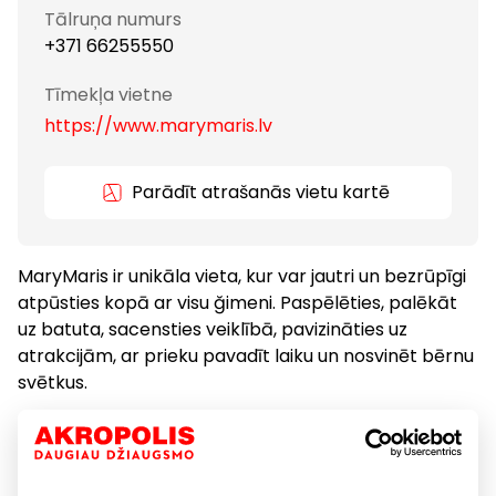
Tālruņa numurs
+371 66255550
Tīmekļa vietne
https://www.marymaris.lv
Parādīt atrašanās vietu kartē
MaryMaris ir unikāla vieta, kur var jautri un bezrūpīgi
atpūsties kopā ar visu ğimeni. Paspēlēties, palēkāt
uz batuta, sacensties veiklībā, pavizināties uz
atrakcijām, ar prieku pavadīt laiku un nosvinēt bērnu
svētkus.
Biznesa pusdienas
Citas izklaides