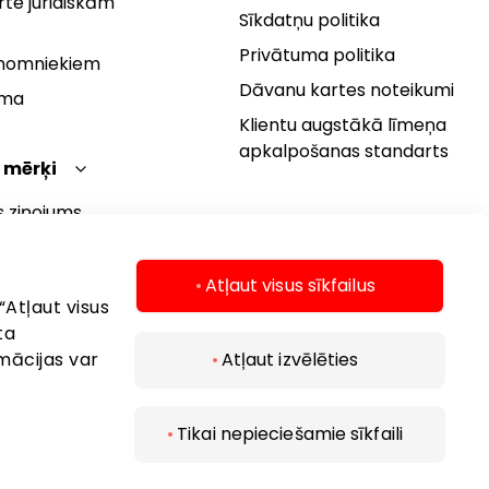
te juridiskām
Sīkdatņu politika
Privātuma politika
 nomniekiem
Dāvanu kartes noteikumi
rma
Klientu augstākā līmeņa
apkalpošanas standarts
 mērķi
s ziņojums
 politika
s mērķi
Atļaut visus sīkfailus
“Atļaut visus
ta
mācijas var
Atļaut izvēlēties
Tikai nepieciešamie sīkfaili
 2026 AKROPOLIS. Visas tiesības aizsargātas.