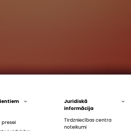
lientiem
Juridiskā
informācija
Tirdzniecības centra
 presei
noteikumi