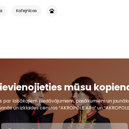
na
Kafejnīcas
ievienojieties mūsu kopien
ais par labākajiem piedāvājumiem, pasākumiem un jaunāko
šanās un izklaides centros “AKROPOLE Alfa” un “AKROPOLE