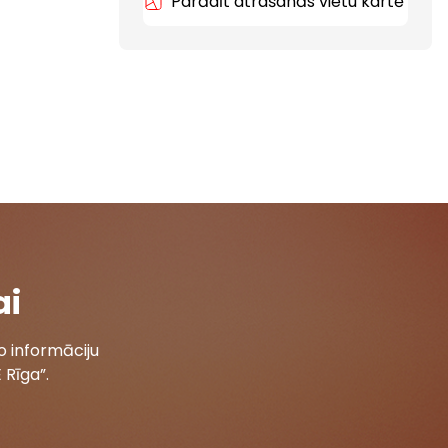
Parādīt atrašanās vietu kartē
ai
 informāciju
 Rīga”.