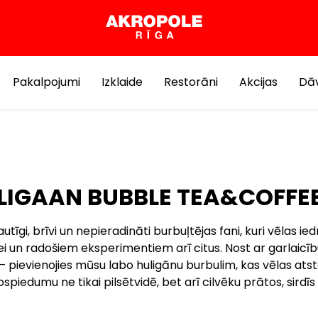
Pakalpojumi
Izklaide
Restorāni
Akcijas
Dāv
LIGAAN BUBBLE TEA&COFFE
utīgi, brīvi un nepieradināti burbuļtējas fani, kuri vēlas ie
ei un radošiem eksperimentiem arī citus. Nost ar garlaicīb
— pievienojies mūsu labo huligānu burbulim, kas vēlas ats
ospiedumu ne tikai pilsētvidē, bet arī cilvēku prātos, sirdīs