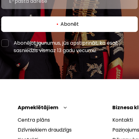
Abonēt
Abonējot jaunumus, jūs apstiprināt, ka esat
sasniedzis vismaz 13 gadu vecumu.
Apmeklētājiem
Biznesa k
Centra plāns
Kontakti
Dzīvniekiem draudzīgs
Paziņojums