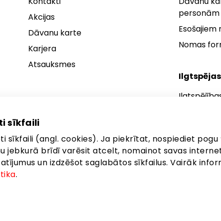
Kontakti
Dāvanu kar
personām
Akcijas
Esošajiem
Dāvanu karte
Nomas fo
Karjera
Atsauksmes
Ilgtspējas
Ilgtspējība
Ilgtspējības
i sīkfaili
Ilgtspējība
i sīkfaili (angl. cookies). Ja piekrītat, nospiediet pogu 
anu jebkurā brīdī varēsit atcelt, nomainot savas interne
ījumus un izdzēšot saglabātos sīkfailus. Vairāk infor
itika
.
ta: Latgales iela 257, Rīga, LV-1019
©