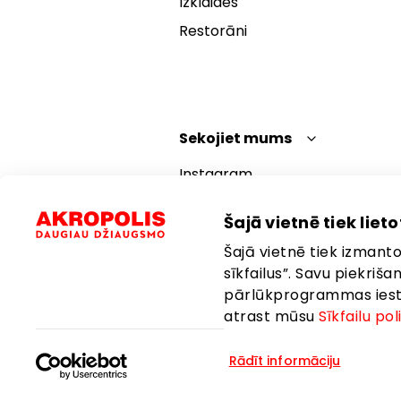
Izklaides
Restorāni
Sekojiet mums
Instagram
Facebook
Šajā vietnē tiek lietot
YouTube
Šajā vietnē tiek izmantot
TikTok
sīkfailus”. Savu piekriš
pārlūkprogrammas iestat
atrast mūsu
Sīkfailu pol
Rādīt informāciju
Valoda:
Latviešu
Atrašanās vie