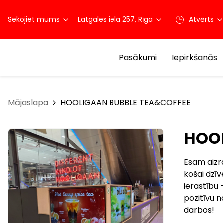
Sekojiet mums
Latgales iela 257, Rīga
Atvērts
Pasākumi
Iepirkšanās
Mājaslapa
HOOLIGAAN BUBBLE TEA&COFFEE
HOO
Esam aizra
košai dzīv
ierastību 
pozitīvu n
darbos!