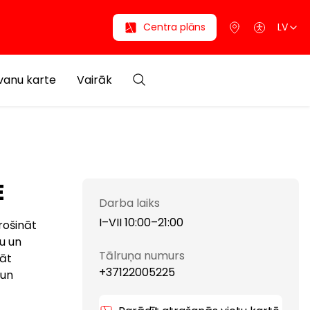
Centra plāns
LV
anu karte
Vairāk
E
Darba laiks
I–VII 10:00–21:00
drošināt
u un
Tālruņa numurs
tāt
+37122005225
 un