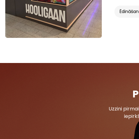
Ēdināša
P
Uzzini pirm
iepirk