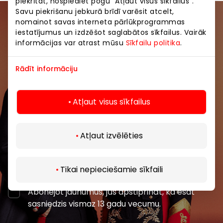
piekrītat, nospiediet pogu “Atļaut visus sīkfailus”.
Savu piekrišanu jebkurā brīdī varēsit atcelt,
nomainot savas interneta pārlūkprogrammas
Pievienojieties mūsu kopienai
iestatījumus un izdzēšot saglabātos sīkfailus. Vairāk
informācijas var atrast mūsu
Sīkfailu politika
.
Uzzini pirmais par labākajiem piedāvājumiem,
pasākumiem un jaunāko informāciju iepirkšanās un
Rādīt informāciju
izklaides centros “AKROPOLE Alfa” un “AKROPOLE
Rīga”.
Atļaut visus sīkfailus
Atļaut izvēlēties
Abonēt
Tikai nepieciešamie sīkfaili
Abonējot jaunumus, jūs apstiprināt, ka esat
sasniedzis vismaz 13 gadu vecumu.