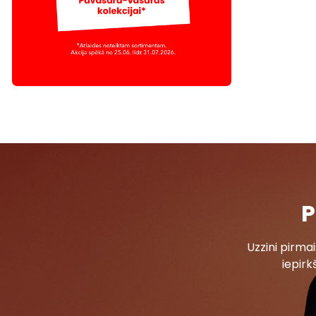
P
Uzzini pirm
iepirk