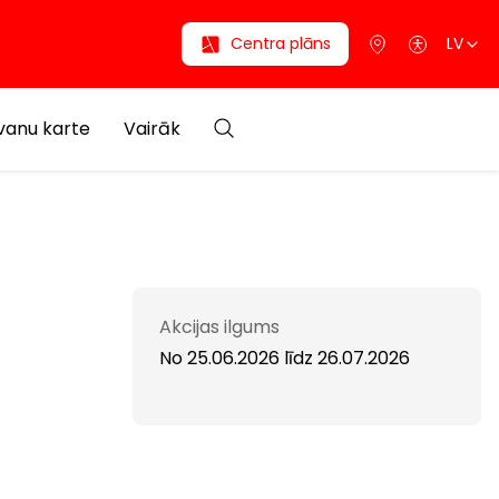
Centra plāns
LV
anu karte
Vairāk
Akcijas ilgums
No 25.06.2026
līdz
26.07.2026