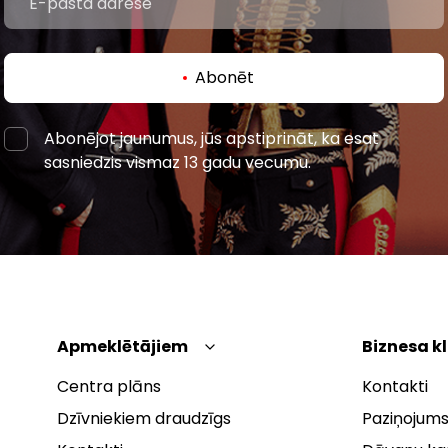
Abonēt
Abonējot jaunumus, jūs apstiprināt, ka esat
sasniedzis vismaz 13 gadu vecumu.
Apmeklētājiem
Biznesa k
Centra plāns
Kontakti
Dzīvniekiem draudzīgs
Paziņojums