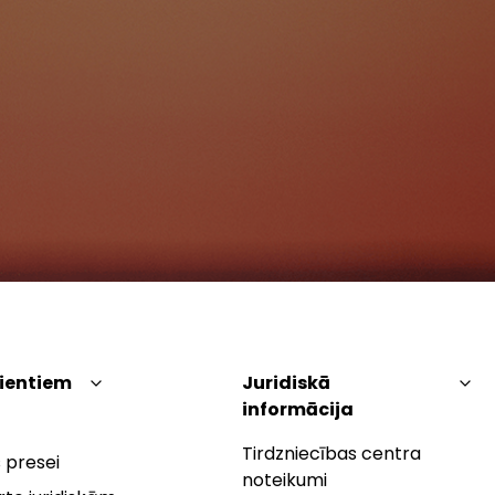
lientiem
Juridiskā
informācija
Tirdzniecības centra
 presei
noteikumi