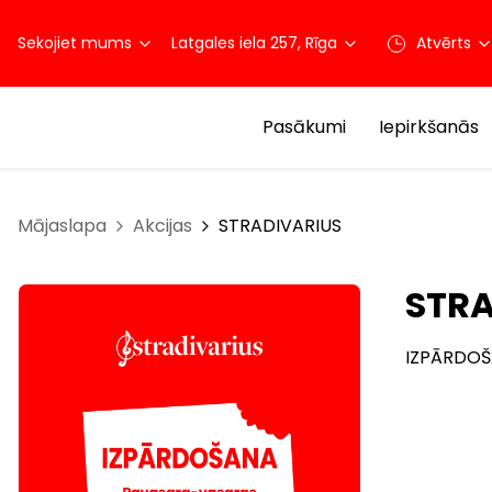
Sekojiet mums
Latgales iela 257, Rīga
Atvērts
Pasākumi
Iepirkšanās
Mājaslapa
Akcijas
STRADIVARIUS
STRA
IZPĀRDOŠA