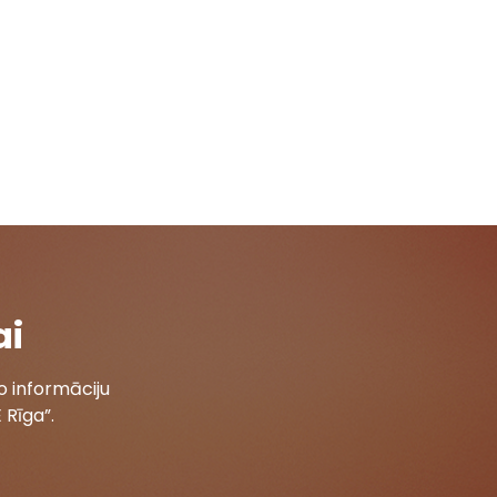
ai
 informāciju
 Rīga”.