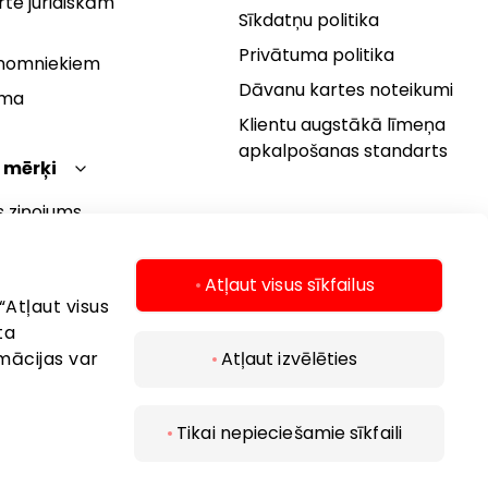
te juridiskām
Sīkdatņu politika
Privātuma politika
 nomniekiem
Dāvanu kartes noteikumi
rma
Klientu augstākā līmeņa
apkalpošanas standarts
 mērķi
s ziņojums
 politika
s mērķi
Atļaut visus sīkfailus
“Atļaut visus
ta
mācijas var
Atļaut izvēlēties
Tikai nepieciešamie sīkfaili
 2026 AKROPOLIS. Visas tiesības aizsargātas.