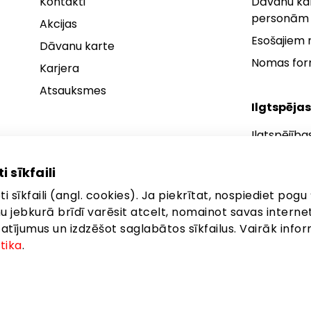
Kontakti
Dāvanu kar
personām
Akcijas
Esošajiem
Dāvanu karte
Nomas fo
Karjera
Atsauksmes
Ilgtspējas
Ilgtspējība
Ilgtspējības
i sīkfaili
Ilgtspējība
i sīkfaili (angl. cookies). Ja piekrītat, nospiediet pogu 
anu jebkurā brīdī varēsit atcelt, nomainot savas interne
ījumus un izdzēšot saglabātos sīkfailus. Vairāk infor
itika
.
ta: Latgales iela 257, Rīga, LV-1019
©