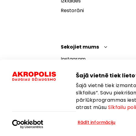
Izklaides
Restorāni
Sekojiet mums
Instagram
Facebook
Šajā vietnē tiek lietot
YouTube
Šajā vietnē tiek izmantot
TikTok
sīkfailus”. Savu piekriš
pārlūkprogrammas iestat
atrast mūsu
Sīkfailu pol
Rādīt informāciju
Valoda:
Latviešu
Atrašanās vie