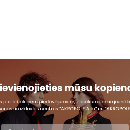
ievienojieties mūsu kopien
ais par labākajiem piedāvājumiem, pasākumiem un jaunāko
šanās un izklaides centros “AKROPOLE Alfa” un “AKROPOLE