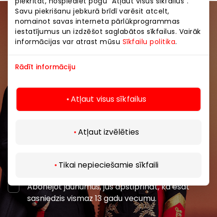
piekrītat, nospiediet pogu “Atļaut visus sīkfailus”.
Savu piekrišanu jebkurā brīdī varēsit atcelt,
nomainot savas interneta pārlūkprogrammas
Pievienojieties mūsu kopienai
iestatījumus un izdzēšot saglabātos sīkfailus. Vairāk
informācijas var atrast mūsu
Sīkfailu politika
.
Uzzini pirmais par labākajiem piedāvājumiem,
pasākumiem un jaunāko informāciju iepirkšanās un
Rādīt informāciju
izklaides centros “AKROPOLE Alfa” un “AKROPOLE
Rīga”.
Atļaut visus sīkfailus
Atļaut izvēlēties
Abonēt
Tikai nepieciešamie sīkfaili
Abonējot jaunumus, jūs apstiprināt, ka esat
sasniedzis vismaz 13 gadu vecumu.