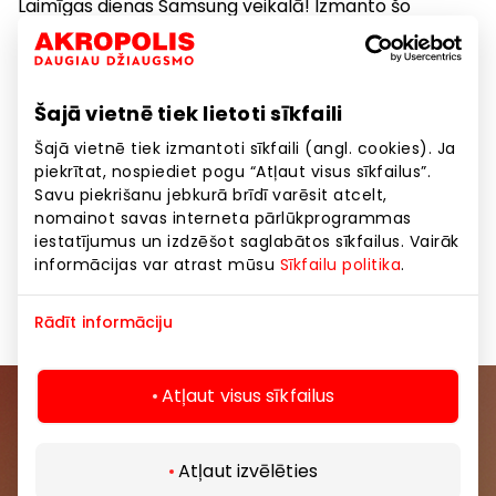
Laimīgas dienas Samsung veikalā! Izmanto šo
ekskluzīvo piedāvājumu līdz 28. jūnijam un iegādājies
Galaxy S26 Ultra par tikai 1159 eiro! Iemūžini vasaras
mirkļus, izbaudi modernākās funkcijas un nomaini
Šajā vietnē tiek lietoti sīkfaili
savu tālruni par vēl izdevīgāku cenu.
Šajā vietnē tiek izmantoti sīkfaili (angl. cookies). Ja
piekrītat, nospiediet pogu “Atļaut visus sīkfailus”.
Attēls ir ilustratīvs. Piedāvājums ir spēkā līdz
Savu piekrišanu jebkurā brīdī varēsit atcelt,
28.06.2026. Cena ir spēkā pērkot Galaxy S26
nomainot savas interneta pārlūkprogrammas
Ultra 256 GB tālruni. Pieejams ierobežots
iestatījumus un izdzēšot saglabātos sīkfailus. Vairāk
daudzums. Papildu informāciju lūdziet veikala
informācijas var atrast mūsu
Sīkfailu politika
.
ekspertam.
Rādīt informāciju
Atļaut visus sīkfailus
Pievienojieties mūsu kopienai
Atļaut izvēlēties
Uzzini pirmais par labākajiem piedāvājumiem,