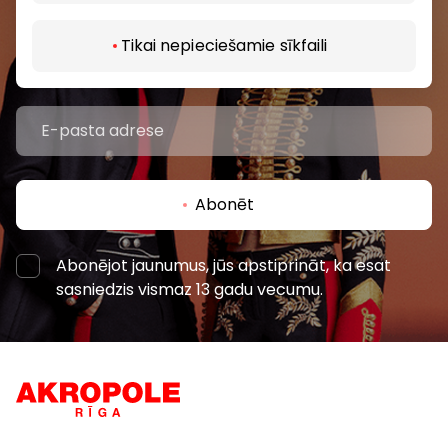
pasākumiem un jaunāko informāciju iepirkšanās un
izklaides centros “AKROPOLE Alfa” un “AKROPOLE
Tikai nepieciešamie sīkfaili
Rīga”.
Abonēt
Abonējot jaunumus, jūs apstiprināt, ka esat
sasniedzis vismaz 13 gadu vecumu.