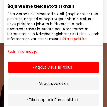
-50% otrai precei, pērkot ūdens vai smilšu
Šajā vietnē tiek lietoti sīkfaili
rotaļlietas! Spēkā 02.06.-29.06.2026. ar One Family
karti! Piedāvājums attiecas uz tādas pašas vai
Šajā vietnē tiek izmantoti sīkfaili (angl. cookies). Ja
zemākās cenas preci. Atlaide attiecas tikai uz pilnas
piekrītat, nospiediet pogu “Atļaut visus sīkfailus”.
Savu piekrišanu jebkurā brīdī varēsit atcelt,
cenas precēm. Atlaides nesummējas.
nomainot savas interneta pārlūkprogrammas
iestatījumus un izdzēšot saglabātos sīkfailus. Vairāk
informācijas var atrast mūsu
Sīkfailu politika
.
Rādīt informāciju
Pievienojieties mūsu kopienai
Uzzini pirmais par labākajiem piedāvājumiem,
Atļaut visus sīkfailus
pasākumiem un jaunāko informāciju iepirkšanās un
izklaides centros “AKROPOLE Alfa” un “AKROPOLE
Atļaut izvēlēties
Rīga”.
Tikai nepieciešamie sīkfaili