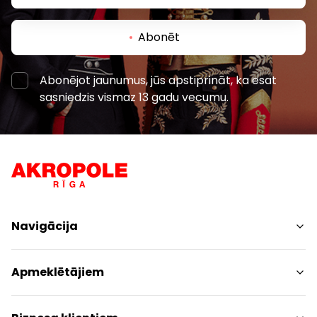
Abonēt
Abonējot jaunumus, jūs apstiprināt, ka esat
sasniedzis vismaz 13 gadu vecumu.
Navigācija
Iepirkšanās
Apmeklētājiem
Pakalpojumi
Izklaides
Centra plāns