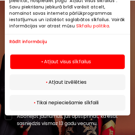
piekrītat, nospiediet pogu “Atļaut visus sīkfailus”.
Savu piekrišanu jebkurā brīdī varēsit atcelt,
nomainot savas interneta pārlūkprogrammas
Pievienojieties mūsu kopienai
iestatījumus un izdzēšot saglabātos sīkfailus. Vairāk
informācijas var atrast mūsu
Sīkfailu politika
.
Uzzini pirmais par labākajiem piedāvājumiem,
pasākumiem un jaunāko informāciju iepirkšanās un
Rādīt informāciju
izklaides centros “AKROPOLE Alfa” un “AKROPOLE
Rīga”.
Atļaut visus sīkfailus
Atļaut izvēlēties
Abonēt
Tikai nepieciešamie sīkfaili
Abonējot jaunumus, jūs apstiprināt, ka esat
sasniedzis vismaz 13 gadu vecumu.