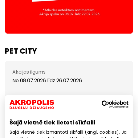
PET CITY
Akcijas ilgums
No 08.07.2026
līdz
26.07.2026
Līdz 70% mājdzīvnieku precēm; Royal Canin barībai
-30%; Brit Care barībai -30%;
Šajā vietnē tiek lietoti sīkfaili
Šajā vietnē tiek izmantoti sīkfaili (angl. cookies). Ja