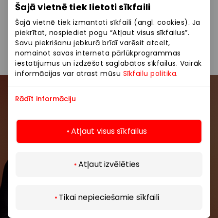
Pērc jebkuru klasisko liellopa vai vistas burgeru vai
Šajā vietnē tiek lietoti sīkfaili
vrapburgeru par 2,50€ (regulārā cena 3,00€), vai
Šajā vietnē tiek izmantoti sīkfaili (angl. cookies). Ja
lielo vistas, liellopa, zirņu vai Načos burgeru par
piekrītat, nospiediet pogu “Atļaut visus sīkfailus”.
4,50€ (regulārā cena 4,90€).
Savu piekrišanu jebkurā brīdī varēsit atcelt,
nomainot savas interneta pārlūkprogrammas
iestatījumus un izdzēšot saglabātos sīkfailus. Vairāk
informācijas var atrast mūsu
Sīkfailu politika
.
Rādīt informāciju
Pievienojieties mūsu kopienai
Uzzini pirmais par labākajiem piedāvājumiem,
Atļaut visus sīkfailus
pasākumiem un jaunāko informāciju iepirkšanās un
izklaides centros “AKROPOLE Alfa” un “AKROPOLE
Rīga”.
Atļaut izvēlēties
Atklāj vairāk
Tikai nepieciešamie sīkfaili