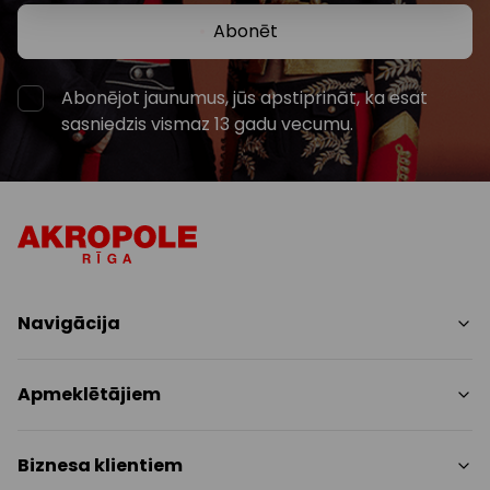
Abonēt
Abonējot jaunumus, jūs apstiprināt, ka esat
sasniedzis vismaz 13 gadu vecumu.
Navigācija
Iepirkšanās
Apmeklētājiem
Pakalpojumi
Izklaides
Centra plāns
Biznesa klientiem
Restorāni
Dzīvniekiem draudzīgs