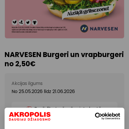
NARVESEN Burgeri un vrapburgeri
no 2,50€
Akcijas ilgums
No 25.05.2026
līdz
21.06.2026
Parādīt atrašanās vietu kartē