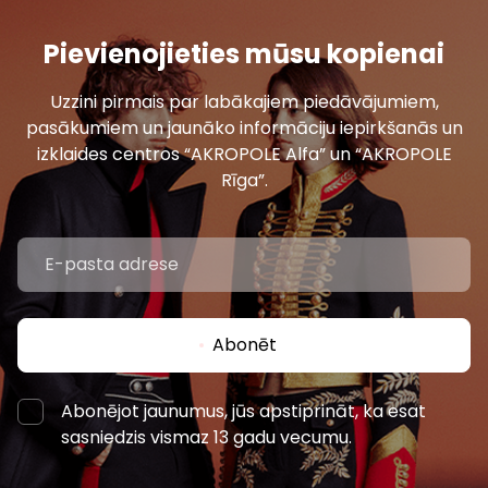
Pievienojieties mūsu kopienai
Uzzini pirmais par labākajiem piedāvājumiem,
pasākumiem un jaunāko informāciju iepirkšanās un
izklaides centros “AKROPOLE Alfa” un “AKROPOLE
Rīga”.
Abonēt
Abonējot jaunumus, jūs apstiprināt, ka esat
sasniedzis vismaz 13 gadu vecumu.