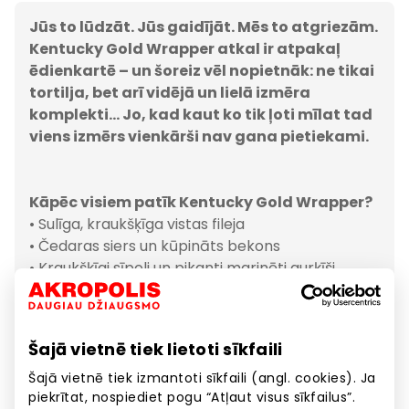
Jūs to lūdzāt. Jūs gaidījāt. Mēs to atgriezām.
Kentucky Gold Wrapper atkal ir atpakaļ
ēdienkartē – un šoreiz vēl nopietnāk: ne tikai
tortilja, bet arī vidējā un lielā izmēra
komplekti… Jo, kad kaut ko tik ļoti mīlat tad
viens izmērs vienkārši nav gana pietiekami.
Kāpēc visiem patīk Kentucky Gold Wrapper?
• Sulīga, kraukšķīga vistas fileja
• Čedaras siers un kūpināts bekons
• Kraukšķīgi sīpoli un pikanti marinēti gurķīši
• Un protams – mūsu ikoniskā Kentucky Gold
mērce
Tas ir drosmīgs, izsmalcināts un
Šajā vietnē tiek lietoti sīkfaili
neapšaubāmi KFC — īsts fanu favorīts, kas
pelnījis atgriešanos.
Šajā vietnē tiek izmantoti sīkfaili (angl. cookies). Ja
piekrītat, nospiediet pogu “Atļaut visus sīkfailus”.