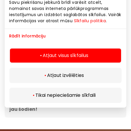
Savu piekrišanu jebkurā brīdī varēsit atcelt,
nomainot savas interneta pārlūkprogrammas
Tagad Kentucky Gold Wrapper var izvēlēties
iestatījumus un izdzēšot saglabātos sīkfailus. Vairāk
sev tīkamāko:
informācijas var atrast mūsu
Sīkfailu politika
.
• Vidējais komplekts
— ar frī kartupeļiem un
Rādīt informāciju
atspirdzinošu dzērienu
• Lielais komplekts
— Tavs ALL IN
Atļaut visus sīkfailus
Lieliski piemērots pusdienām, vakariņām vai
jebkuram citam brīdim, kad uznāk kāre pēc
Atļaut izvēlēties
neatkārtojamā Kentucky Gold.
Tikai nepieciešamie sīkfaili
Apmeklē tuvāko
KFC
un izbaudi šo klasiku
jau šodien!