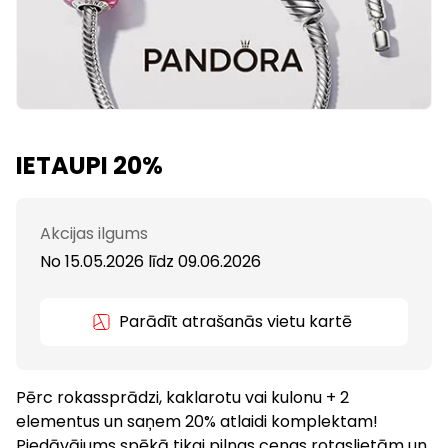
IETAUPI 20%
Akcijas ilgums
No 15.05.2026
līdz
09.06.2026
Parādīt atrašanās vietu kartē
Pērc rokassprādzi, kaklarotu vai kulonu + 2
elementus un saņem 20% atlaidi komplektam!
Piedāvājums spēkā tikai pilnas cenas rotaslietām un