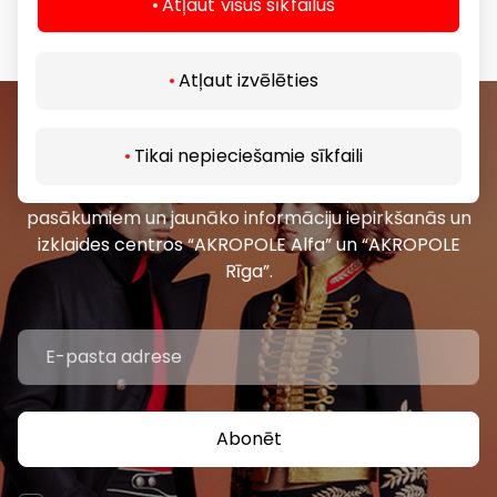
Atļaut visus sīkfailus
Atļaut izvēlēties
Pievienojieties mūsu kopienai
Tikai nepieciešamie sīkfaili
Uzzini pirmais par labākajiem piedāvājumiem,
pasākumiem un jaunāko informāciju iepirkšanās un
izklaides centros “AKROPOLE Alfa” un “AKROPOLE
Rīga”.
Abonēt