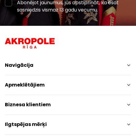
Abonējot jaunumus, jūs apstiprināt, ka esat
sasniedzis vismaz 13 gadu vecumu.
Navigācija
Iepirkšanās
Apmeklētājiem
Pakalpojumi
Izklaides
Centra plāns
Biznesa klientiem
Restorāni
Dzīvniekiem draudzīgs
Kontakti
Kontakti
Ilgtspējas mērķi
Akcijas
Paziņojums presei
Dāvanu karte