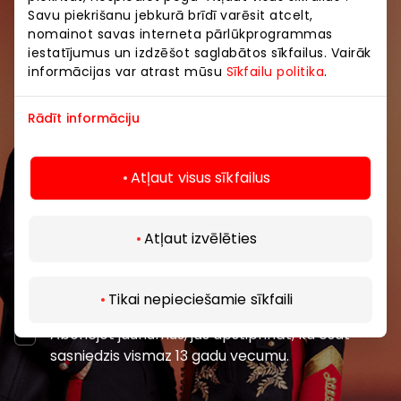
Savu piekrišanu jebkurā brīdī varēsit atcelt,
nomainot savas interneta pārlūkprogrammas
Pievienojieties mūsu kopienai
iestatījumus un izdzēšot saglabātos sīkfailus. Vairāk
informācijas var atrast mūsu
Sīkfailu politika
.
Uzzini pirmais par labākajiem piedāvājumiem,
pasākumiem un jaunāko informāciju iepirkšanās un
Rādīt informāciju
izklaides centros “AKROPOLE Alfa” un “AKROPOLE
Rīga”.
Atļaut visus sīkfailus
Atļaut izvēlēties
Abonēt
Tikai nepieciešamie sīkfaili
Abonējot jaunumus, jūs apstiprināt, ka esat
sasniedzis vismaz 13 gadu vecumu.