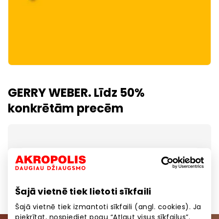
GERRY WEBER. Līdz 50%
konkrētām precēm
Parādīt atrašanās vietu kartē
Šajā vietnē tiek lietoti sīkfaili
Šajā vietnē tiek izmantoti sīkfaili (angl. cookies). Ja
piekrītat, nospiediet pogu “Atļaut visus sīkfailus”.