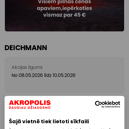
DEICHMANN
Akcijas ilgums
No 08.05.2026
līdz
10.05.2026
Piedāvājums spēkā no 8.-10.maijam.
-20% visiem nenocenotajiem apaviem (minimālā
Šajā vietnē tiek lietoti sīkfaili
pirkuma groza summa 45 EUR)