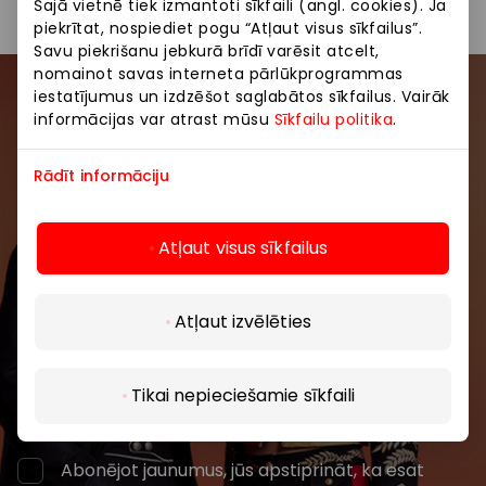
Šajā vietnē tiek izmantoti sīkfaili (angl. cookies). Ja
piekrītat, nospiediet pogu “Atļaut visus sīkfailus”.
Savu piekrišanu jebkurā brīdī varēsit atcelt,
nomainot savas interneta pārlūkprogrammas
iestatījumus un izdzēšot saglabātos sīkfailus. Vairāk
Pievienojieties mūsu kopienai
informācijas var atrast mūsu
Sīkfailu politika
.
Uzzini pirmais par labākajiem piedāvājumiem,
Rādīt informāciju
pasākumiem un jaunāko informāciju iepirkšanās un
izklaides centros “AKROPOLE Alfa” un “AKROPOLE
Rīga”.
Atļaut visus sīkfailus
Atļaut izvēlēties
Atklāj vairāk
Tikai nepieciešamie sīkfaili
Abonēt
Abonējot jaunumus, jūs apstiprināt, ka esat