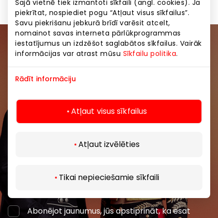
Šajā vietnē tiek izmantoti sīkfaili (angl. cookies). Ja
piekrītat, nospiediet pogu “Atļaut visus sīkfailus”.
Savu piekrišanu jebkurā brīdī varēsit atcelt,
nomainot savas interneta pārlūkprogrammas
iestatījumus un izdzēšot saglabātos sīkfailus. Vairāk
Pievienojieties mūsu kopienai
informācijas var atrast mūsu
Sīkfailu politika
.
Uzzini pirmais par labākajiem piedāvājumiem,
Rādīt informāciju
pasākumiem un jaunāko informāciju iepirkšanās un
izklaides centros “AKROPOLE Alfa” un “AKROPOLE
Rīga”.
Atļaut visus sīkfailus
Atļaut izvēlēties
Tikai nepieciešamie sīkfaili
Abonēt
Abonējot jaunumus, jūs apstiprināt, ka esat