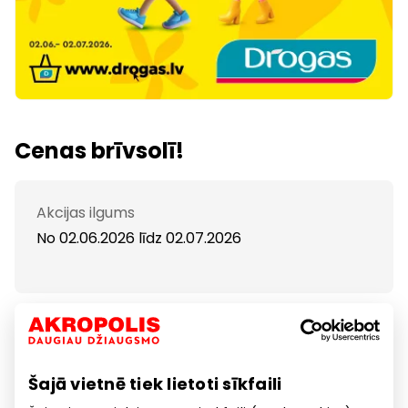
Cenas brīvsolī!
Akcijas ilgums
No 02.06.2026
līdz
02.07.2026
Cenas brīvsolī veikalos Drogas!
Ļaujies lielajām vasaras atlaidēm līdz pat piecdesmit
procentiem!
Šajā vietnē tiek lietoti sīkfaili
Vairāk informācijas www.drogas.lv