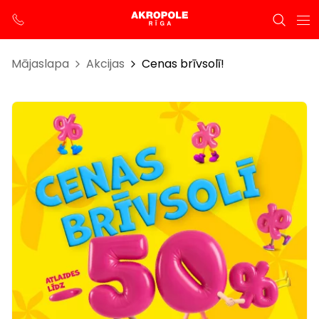
Mājaslapa
Akcijas
Cenas brīvsolī!