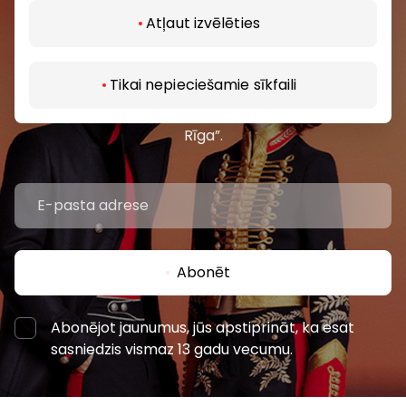
Atļaut izvēlēties
Pievienojieties mūsu kopienai
Uzzini pirmais par labākajiem piedāvājumiem,
Tikai nepieciešamie sīkfaili
pasākumiem un jaunāko informāciju iepirkšanās un
izklaides centros “AKROPOLE Alfa” un “AKROPOLE
Rīga”.
Abonēt
Abonējot jaunumus, jūs apstiprināt, ka esat
sasniedzis vismaz 13 gadu vecumu.