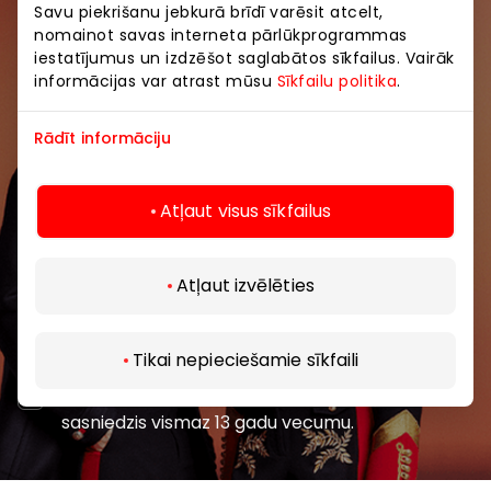
Savu piekrišanu jebkurā brīdī varēsit atcelt,
Pievienojieties mūsu kopienai
nomainot savas interneta pārlūkprogrammas
iestatījumus un izdzēšot saglabātos sīkfailus. Vairāk
informācijas var atrast mūsu
Sīkfailu politika
.
Uzzini pirmais par labākajiem piedāvājumiem,
pasākumiem un jaunāko informāciju iepirkšanās un
izklaides centros “AKROPOLE Alfa” un “AKROPOLE
Rādīt informāciju
Rīga”.
Atļaut visus sīkfailus
Atļaut izvēlēties
Abonēt
Tikai nepieciešamie sīkfaili
Abonējot jaunumus, jūs apstiprināt, ka esat
sasniedzis vismaz 13 gadu vecumu.