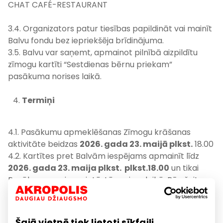
CHAT CAFÉ-RESTAURANT
3.4. Organizators patur tiesības papildināt vai mainīt
Balvu fondu bez iepriekšēja brīdinājuma.
3.5. Balvu var saņemt, apmainot pilnībā aizpildītu
zīmogu kartīti “Sestdienas bērnu priekam”
pasākuma norises laikā.
Termiņi
4.1. Pasākumu apmeklēšanas Zīmogu krāšanas
aktivitāte beidzas
2026. gada 23. maijā plkst.
18.00
4.2. Kartītes pret Balvām iespējams apmainīt līdz
2026. gada 23. maija plkst. plkst.18.00
un tikai
Pasākuma norises vietā, tā norises laikā. Pēc šeit
noteiktā termiņa Kartītes vairs netiek pieņemtas.
Papildu noteikumi
Šajā vietnē tiek lietoti sīkfaili