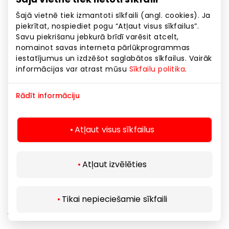
Šajā vietnē tiek izmantoti sīkfaili (angl. cookies). Ja
5.1. Viena persona var izmantot tikai vienu kartīti
piekrītat, nospiediet pogu “Atļaut visus sīkfailus”.
Savu piekrišanu jebkurā brīdī varēsit atcelt,
Balvas saņemšanai.
nomainot savas interneta pārlūkprogrammas
5.2. Nozaudētas vai bojātas Kartītes netiek
iestatījumus un izdzēšot saglabātos sīkfailus. Vairāk
atjaunotas.
informācijas var atrast mūsu
Sīkfailu politika
.
5.3. Pasākumu Organizators patur tiesības mainīt
balvu fondu vai Aktivitātes Noteikumus. Aktuālie
Rādīt informāciju
Aktivitātes noteikumi pieejami Pasākuma norises
vietās, to norises laikā.
Atļaut visus sīkfailus
5.4. Kartītes ir anonimizētas, par Kartītes īpašnieku
tiks uzskatīts tās uzrādītājs.
Atļaut izvēlēties
5.5. Visas pretenzijas par Aktivitāti jāsūta rakstiski
Pasākumu
organizētājam-info@akropolelatvija.lv
Pretenzijas, kas iesniegtas pēc šī datuma, neizraisa
Tikai nepieciešamie sīkfaili
juridiskas sekas.