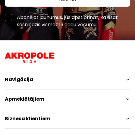
Abonējot jaunumus, jūs apstiprināt, ka esat
sasniedzis vismaz 13 gadu vecumu.
Navigācija
Iepirkšanās
Apmeklētājiem
Pakalpojumi
Izklaides
Centra plāns
Biznesa klientiem
Restorāni
Dzīvniekiem draudzīgs
Kontakti
Kontakti