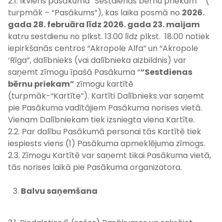
2.1. Ikviens pasākuma “Sestdienas bērnu priekam” (
turpmāk – “Pasākums”), kas laika posmā no
2026.
gada 28. februāra līdz 2026. gada 23. maijam
katru sestdienu no plkst. 13.00 līdz plkst. 18.00 notiek
iepirkšanās centros “Akropole Alfa” un “Akropole
‘Rīga”, dalībnieks (vai dalībnieka aizbildnis) var
saņemt zīmogu īpašā Pasākuma “
“Sestdienas
bērnu priekam”
zīmogu kartītē
(turpmāk-“Kartīte”). Kartīti Dalībnieks var saņemt
pie Pasākuma vadītājiem Pasākuma norises vietā.
Vienam Dalībniekam tiek izsniegta viena Kartīte.
2.2. Par dalību Pasākumā personai tās Kartītē tiek
iespiests viens (1) Pasākuma apmeklējuma zīmogs.
2.3. Zīmogu Kartītē var saņemt tikai Pasākuma vietā,
tās norises laikā pie Pasākuma organizatora.
Balvu saņemšana