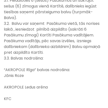
3.1. Piedaloties 6 (sešos) Pasākumos un sakrājot
sešus (6) zīmogus vienā Kartītē, dalībnieks iegūst
tiesības saņemt pārsteiguma balvu (turpmāk-
Balva).
3.2. Balvu var saņemt Pasākuma vietā, tās norises
laikā , iesniedzot pilnībā aizpildīto (sakrāti 6
Pasākumu zīmogi) Kartīti Pasākuma vadītājiem.
Pasākuma vadītājs, pēc savas izvēles, izsniegs
dalībniekam (dalībnieka aizbildnim) Balvu apmaiņā
pret aizpildīto Kartīti.
3.3. Balvas nodrošina:
“AKROPOLE Rīga” balvas nodrošina:
Jānis Roze
AKROPOLE Ledus arēna
KFC