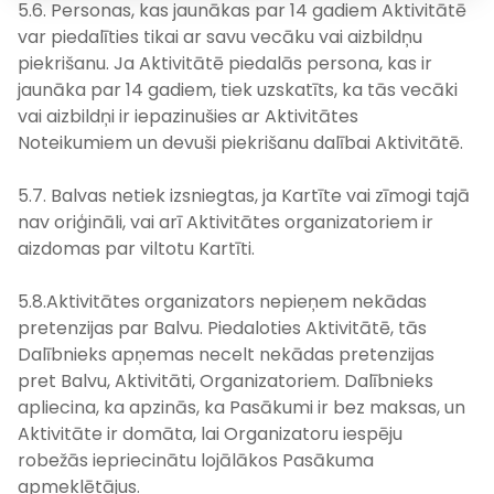
5.6. Personas, kas jaunākas par 14 gadiem Aktivitātē
var piedalīties tikai ar savu vecāku vai aizbildņu
piekrišanu. Ja Aktivitātē piedalās persona, kas ir
jaunāka par 14 gadiem, tiek uzskatīts, ka tās vecāki
vai aizbildņi ir iepazinušies ar Aktivitātes
Noteikumiem un devuši piekrišanu dalībai Aktivitātē.
5.7. Balvas netiek izsniegtas, ja Kartīte vai zīmogi tajā
nav oriģināli, vai arī Aktivitātes organizatoriem ir
aizdomas par viltotu Kartīti.
5.8.Aktivitātes organizators nepieņem nekādas
pretenzijas par Balvu. Piedaloties Aktivitātē, tās
Dalībnieks apņemas necelt nekādas pretenzijas
pret Balvu, Aktivitāti, Organizatoriem. Dalībnieks
apliecina, ka apzinās, ka Pasākumi ir bez maksas, un
Aktivitāte ir domāta, lai Organizatoru iespēju
robežās iepriecinātu lojālākos Pasākuma
apmeklētājus.