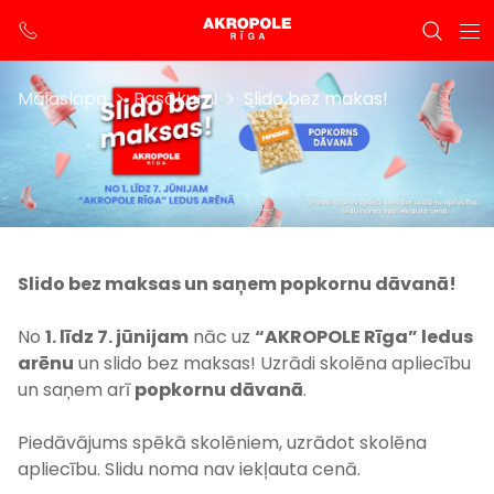
Mājaslapa
Pasākumi
Slido bez makas!
Slido bez maksas un saņem popkornu dāvanā!
No
1. līdz 7. jūnijam
nāc uz
“AKROPOLE Rīga” ledus
arēnu
un slido bez maksas! Uzrādi skolēna apliecību
un saņem arī
popkornu dāvanā
.
Piedāvājums spēkā skolēniem, uzrādot skolēna
apliecību. Slidu noma nav iekļauta cenā.