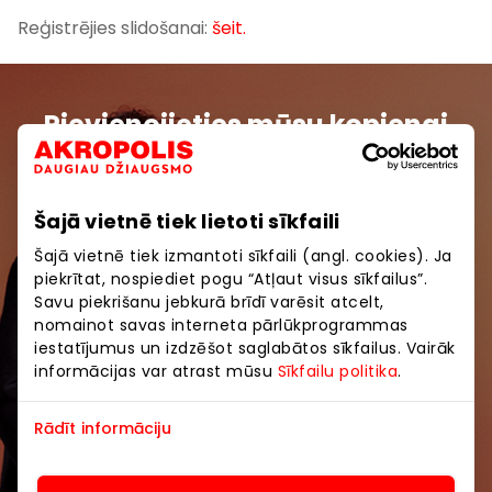
Reģistrējies slidošanai:
šeit.
Pievienojieties mūsu kopienai
Uzzini pirmais par labākajiem piedāvājumiem,
pasākumiem un jaunāko informāciju iepirkšanās un
Šajā vietnē tiek lietoti sīkfaili
izklaides centros “AKROPOLE Alfa” un “AKROPOLE
Rīga”.
Šajā vietnē tiek izmantoti sīkfaili (angl. cookies). Ja
piekrītat, nospiediet pogu “Atļaut visus sīkfailus”.
Savu piekrišanu jebkurā brīdī varēsit atcelt,
nomainot savas interneta pārlūkprogrammas
iestatījumus un izdzēšot saglabātos sīkfailus. Vairāk
informācijas var atrast mūsu
Sīkfailu politika
.
Abonēt
Rādīt informāciju
Abonējot jaunumus, jūs apstiprināt, ka esat