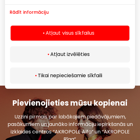
personai
🎬 Restorāna zāle –
5,89 € katrai personai
Rādīt informāciju
🎬 Zvaigžņu sēdvieta –
10,33 € katrai personai
🎬 Zvaigžņu sēdvieta (IMAX zāle) –
12,33 € katrai
personai
Atļaut visus sīkfailus
3D
formāta
filmu seansiem tiek
piemērota
piemaksa
1,00 € katrai personai.
Atļaut izvēlēties
Piedāvājums nesummējas ar citām atlaidēm un nav
spēkā Īpašajiem un pirmspirmizrādes seansiem,
Tikai nepieciešamie sīkfaili
pasākumiem un dāvanu biļešu iegādei.
Pievienojieties mūsu kopienai
Uzzini pirmais par labākajiem piedāvājumiem,
pasākumiem un jaunāko informāciju iepirkšanās un
izklaides centros “AKROPOLE Alfa” un “AKROPOLE
Rīga”.