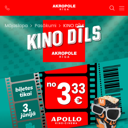
Mājaslapa
Pasākumi
KINO DĪLS