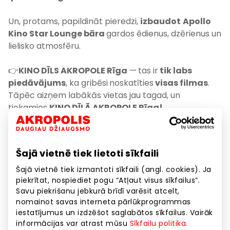
Un, protams, papildināt pieredzi,
izbaudot
Apollo
Kino Star Lounge bāra
gardos ēdienus, dzērienus un
lielisko atmosfēru.
👉
KINO DĪLS AKROPOLE Rīga
—
tas ir
tik labs
piedāvājums
, ka gribēsi
noskatīties
visas filmas
.
Tāpēc aizņem labākās vietas jau tagad, un
tiekamies
KINO DĪLĀ AKROPOLE Rīga!
Biļešu cenas:
🎬 Kluba sēdvieta (izņemot IMAX zāli) –
3,33 € katrai
Šajā vietnē tiek lietoti sīkfaili
personai
🎬 Kluba sēdvieta (IMAX zāle) –
5,33 € katrai
Šajā vietnē tiek izmantoti sīkfaili (angl. cookies). Ja
piekrītat, nospiediet pogu “Atļaut visus sīkfailus”.
personai
Savu piekrišanu jebkurā brīdī varēsit atcelt,
🎬 Divvietīgā sēdvieta (izņemot IMAX zāli) –
4,33 €
nomainot savas interneta pārlūkprogrammas
katrai personai
iestatījumus un izdzēšot saglabātos sīkfailus. Vairāk
🎬 Divvietīgā sēdvieta (IMAX zāle) –
6,33 € katrai
informācijas var atrast mūsu
Sīkfailu politika
.