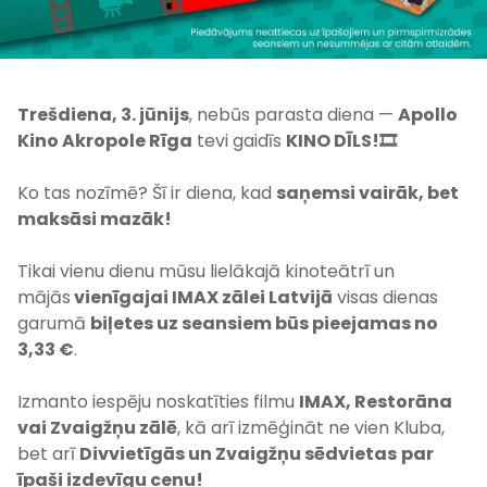
Trešdiena, 3. jūnijs
, nebūs parasta diena —
Apollo
Kino Akropole Rīga
tevi gaidīs
KINO DĪLS!
🎞️
Ko tas nozīmē? Šī ir diena, kad
saņemsi vairāk, bet
maksāsi mazāk!
Tikai vienu dienu mūsu lielākajā kinoteātrī un
mājās
vienīgajai IMAX zālei Latvijā
visas dienas
garumā
biļetes uz seansiem būs pieejamas no
3,33 €
.
Izmanto iespēju noskatīties filmu
IMAX, Restorāna
vai Zvaigžņu zālē
, kā arī izmēģināt ne vien Kluba,
bet arī
Divvietīgās un Zvaigžņu sēdvietas
par
īpaši izdevīgu cenu!