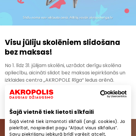
Visu jūliju skolēniem slidošana
bez maksas!
No 1. līdz 31. jūlijam skolēni, uzrādot derīgu skolēna
apliecību, aicināti slidot bez maksas iepirkšanās un
izklaides centra „AKROPOLE Rīga“ ledus arēnā.
Slidu noma piedāvājumā nav iekļauta.
Tiekamies uz ledus! ⛸️
Šajā vietnē tiek lietoti sīkfaili
Šajā vietnē tiek izmantoti sīkfaili (angl. cookies). Ja
piekrītat, nospiediet pogu “Atļaut visus sīkfailus”.
Pievienojieties mūsu kopienai
Savu piekrišanu jebkurā brīdī varēsit atcelt,