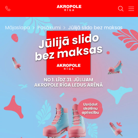
Mājaslapa
Pasākumi
Jūlijā slido bez maksas