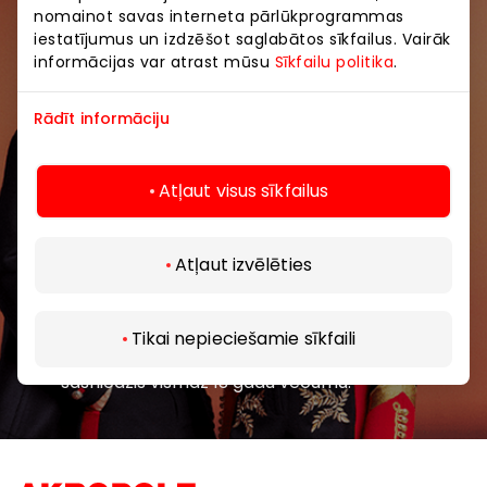
nomainot savas interneta pārlūkprogrammas
iestatījumus un izdzēšot saglabātos sīkfailus. Vairāk
Uzzini pirmais par labākajiem piedāvājumiem,
informācijas var atrast mūsu
Sīkfailu politika
.
pasākumiem un jaunāko informāciju iepirkšanās un
izklaides centros “AKROPOLE Alfa” un “AKROPOLE
Rādīt informāciju
Rīga”.
Atļaut visus sīkfailus
Atļaut izvēlēties
Abonēt
Tikai nepieciešamie sīkfaili
Abonējot jaunumus, jūs apstiprināt, ka esat
sasniedzis vismaz 13 gadu vecumu.