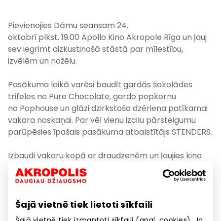
Pievienojies Dāmu seansam 24.
oktobrī plkst. 19.00 Apollo Kino Akropole Rīga un ļauj
sev iegrimt aizkustinošā stāstā par mīlestību,
izvēlēm un nožēlu.
Pasākuma laikā varēsi baudīt gardās šokolādes
trifeles no Pure Chocolate, gardo popkornu
no Pophouse un glāzi dzirkstoša dzēriena patīkamai
vakara noskaņai. Par vēl vienu izcilu pārsteigumu
parūpēsies īpašais pasākuma atbalstītājs STENDERS.
Izbaudi vakaru kopā ar draudzenēm un ļaujies kino
emocijām!
Biļetes iegādājies šeit
Šajā vietnē tiek lietoti sīkfaili
Šajā vietnē tiek izmantoti sīkfaili (angl. cookies). Ja