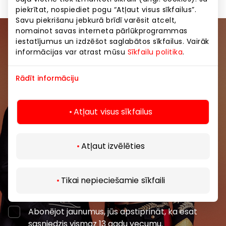
Share it:
Facebook
LinkedIn
piekrītat, nospiediet pogu “Atļaut visus sīkfailus”.
Savu piekrišanu jebkurā brīdī varēsit atcelt,
nomainot savas interneta pārlūkprogrammas
iestatījumus un izdzēšot saglabātos sīkfailus. Vairāk
Pievienojieties mūsu kopienai
informācijas var atrast mūsu
Sīkfailu politika
.
Uzzini pirmais par labākajiem piedāvājumiem,
Rādīt informāciju
pasākumiem un jaunāko informāciju iepirkšanās un
izklaides centros “AKROPOLE Alfa” un “AKROPOLE
Rīga”.
Atļaut visus sīkfailus
Atļaut izvēlēties
Tikai nepieciešamie sīkfaili
Abonēt
Abonējot jaunumus, jūs apstiprināt, ka esat
sasniedzis vismaz 13 gadu vecumu.