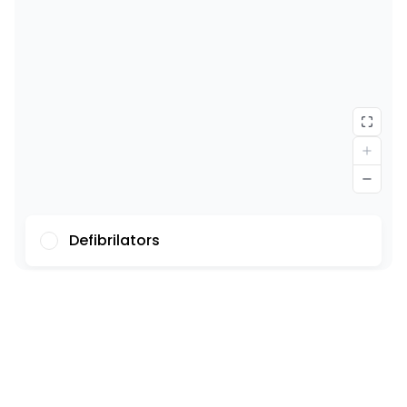
Defibrilators
Fonts
Ilustrācijas
Rādīt
Slēpt