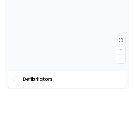
Defibrilators
Fonts
Ilustrācijas
Rādīt
Slēpt