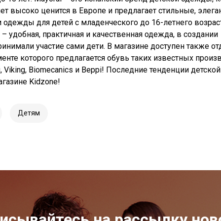
лет высоко ценится в Европе и предлагает стильные, элег
 одежды для детей с младенческого до 16-летнего возрас
o – удобная, практичная и качественная одежда, в создании
ринимали участие сами дети. В магазине доступен также от
менте которого предлагается обувь таких известных произ
i, Viking, Biomecanics и Beppi! Последние тенденции детско
агазине Kidzone!
Детям
исывайтесь на рассылку нов