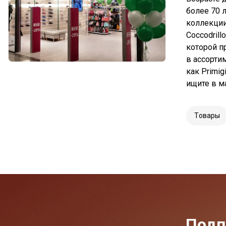
более 70 
коллекции
Coccodrill
которой п
в ассорти
как Primig
ищите в м
Tовары
Подп