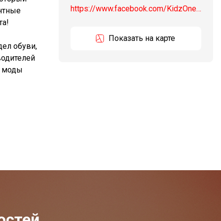
https://www.facebook.com/KidzOneLV
антные
та!
Показать на карте
дел обуви,
водителей
й моды
остей