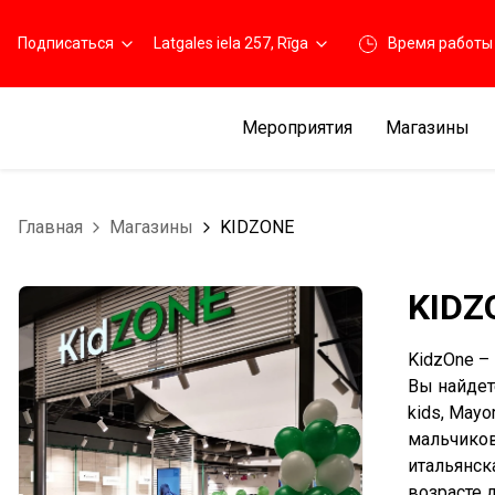
Подписаться
Latgales iela 257, Rīga
Время работы
Мероприятия
Магазины
Главная
Магазины
KIDZONE
KIDZ
KidzOne –
Вы найдет
kids, May
мальчиков
итальянск
возрасте 