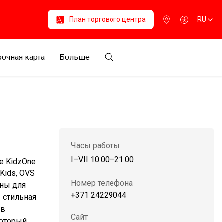
План торгового центра
RU
очная карта
Больше
Часы работы
I–VII 10:00–21:00
е KidzOne
Kids, OVS
Номер телефона
ены для
+371 24229044
– стильная
 в
Сайт
который