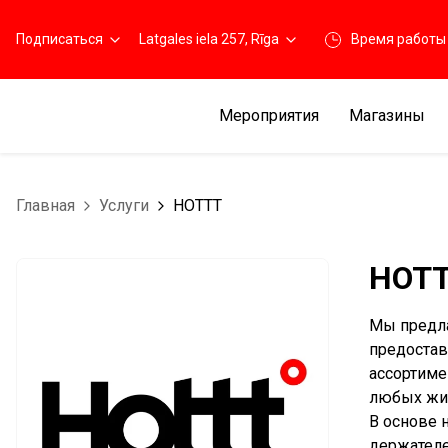
Подписаться
Latgales iela 257, Rīga
Время работы
Мероприятия
Магазины
Главная
Услуги
HOTTT
HOT
Мы предла
предостав
ассортиме
любых жиз
В основе 
держателе