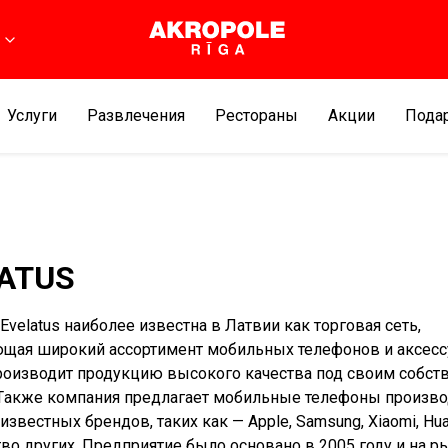
Услуги
Развлечения
Рестораны
Aкции
Подар
ATUS
Evelatus наиболее известна в Латвии как торговая сеть,
щая широкий ассортимент мобильных телефонов и аксесс
производит продукцию высокого качества под своим собс
Tакже компания предлагает мобильные телефоны произво
звестных брендов, таких как — Apple, Samsung, Xiaomi, Hua
во других. Предприятие было основано в 2005 году и на р