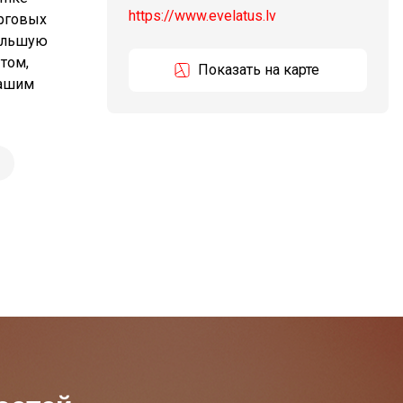
https://www.evelatus.lv
орговых
большую
 том,
Показать на карте
нашим