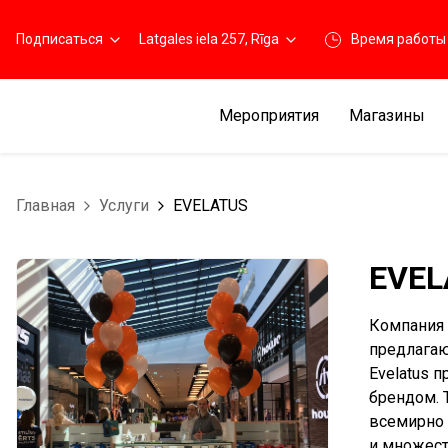
Подписаться
Latgales iela 257, Rīga
Время работы
Мероприятия
Магазины
Главная
Услуги
EVELATUS
EVEL
Компания 
предлагаю
Evelatus 
брендом. 
всемирно и
и множест