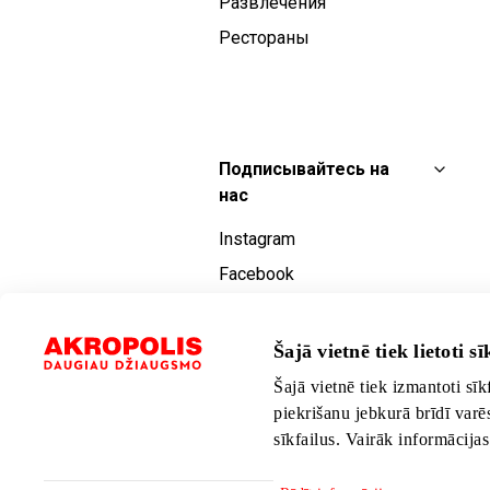
Развлечения
Рестораны
Подписывайтесь на
нас
Instagram
Facebook
YouTube
TikTok
Šajā vietnē tiek lietoti sīk
Šajā vietnē tiek izmantoti sīk
piekrišanu jebkurā brīdī varē
sīkfailus. Vairāk informācija