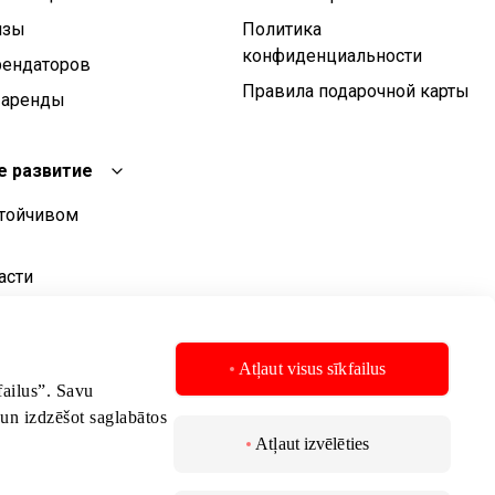
изы
Политика
конфиденциальности
рендаторов
Правила подарочной карты
 аренды
е развитие
стойчивом
асти
о развития
стойчивого
Atļaut visus sīkfailus
kfailus”. Savu
 un izdzēšot saglabātos
Atļaut izvēlēties