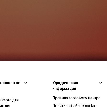
с-клиентов
Юридическая
информация
Правила торгового центра
 карта для
их лиц
Политика файлов cookie