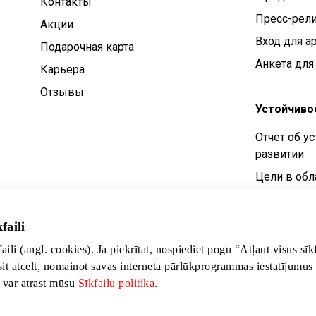
Контакты
Пресс-рел
Aкции
Вход для а
Подарочная карта
Анкета для
Карьера
Отзывы
Устойчиво
Отчет об у
развитии
Цели в обл
устойчивог
Политика у
faili
развития
faili (angl. cookies). Ja piekrītat, nospiediet pogu “Atļaut visus sī
sit atcelt, nomainot savas interneta pārlūkprogrammas iestatījumus
s var atrast mūsu
Sīkfailu politika
.