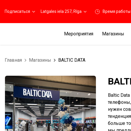
Подписаться
Latgales iela 257, Rīga
Время работы
Мероприятия
Магазины
Главная
Магазины
BALTIC DATA
BALT
Baltic Da
телефоны,
нужен сов
тенденция
больше тов
мы предла