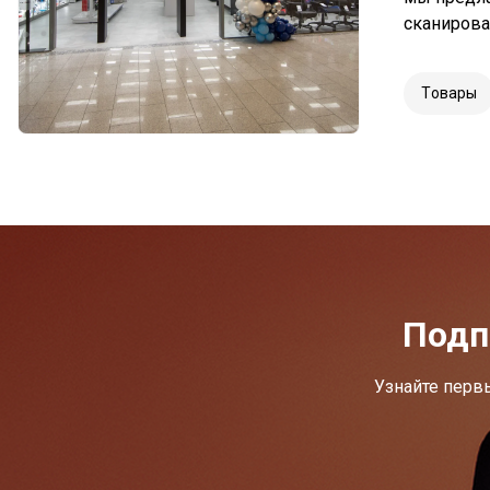
сканирова
Tовары
Подп
Узнайте перв