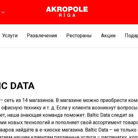
Услуги
Развлечения
Рестораны
Aкции
Подар
IC DATA
ta – сеть из 14 магазинов. В магазине можно приобрести ко
 офисную технику и т. д. Если у клиента возникнут вопросы
ет, наша знающая команда поможет. Baltic Data следит за
ми новых технологий и пополняет свой ассортимент товар
аров найдёте в е-киоске магазина. Baltic Data – не только
гаем нашим клиентам различные услуги – распечатку, коп