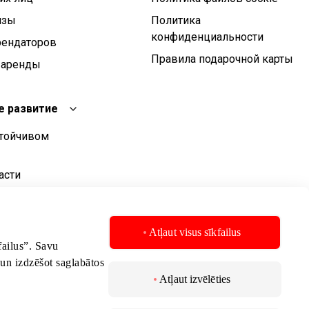
изы
Политика
конфиденциальности
рендаторов
Правила подарочной карты
 аренды
е развитие
стойчивом
асти
о развития
стойчивого
Atļaut visus sīkfailus
kfailus”. Savu
 un izdzēšot saglabātos
Atļaut izvēlēties