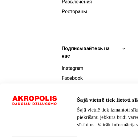
Развлечения
Рестораны
Подписывайтесь на
нас
Instagram
Facebook
YouTube
TikTok
Šajā vietnē tiek lietoti sīk
Šajā vietnē tiek izmantoti sīk
piekrišanu jebkurā brīdī varē
sīkfailus. Vairāk informācija