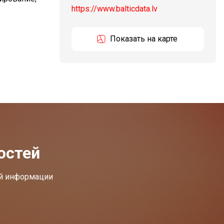
https://www.balticdata.lv
Показать на карте
остей
ей информации