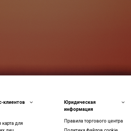
с-клиентов
Юридическая
информация
Правила торгового центра
 карта для
их лиц
Политика файлов cookie