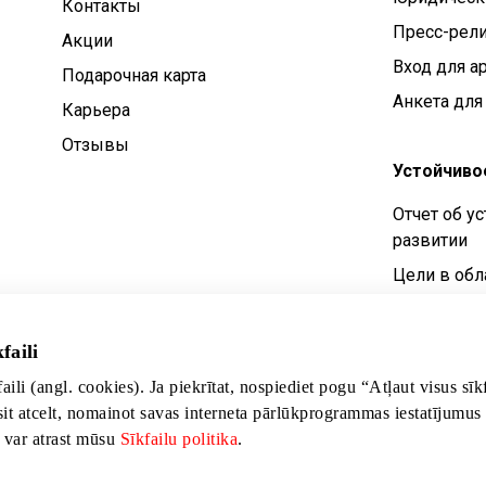
Контакты
Пресс-рел
Aкции
Вход для а
Подарочная карта
Анкета для
Карьера
Отзывы
Устойчиво
Отчет об у
развитии
Цели в обл
устойчивог
Политика у
faili
развития
faili (angl. cookies). Ja piekrītat, nospiediet pogu “Atļaut visus sī
sit atcelt, nomainot savas interneta pārlūkprogrammas iestatījumus
s var atrast mūsu
Sīkfailu politika
.