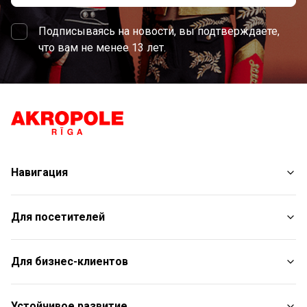
Подписываясь на новости, вы подтверждаете,
что вам не менее 13 лет.
Навигация
Магазины
Для посетителей
Услуги
Развлечения
План торгового центра
Для бизнес-клиентов
Рестораны
С животными
Контакты
Контакты
Устойчивое развитие