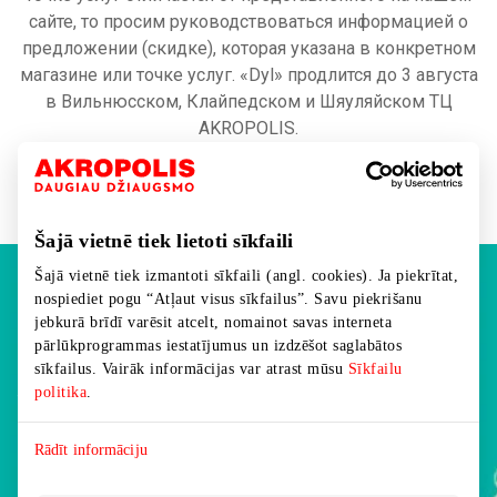
сайте, то просим руководствоваться информацией о
предложении (скидке), которая указана в конкретном
магазине или точке услуг. «Dyl» продлится до 3 августа
в Вильнюсском, Клайпедском и Шяуляйском ТЦ
AKROPOLIS.
АКРОПОЛИС – БОЛЬШЕ СКИДОК, БОЛЬШЕ
РАДОСТИ!
Šajā vietnē tiek lietoti sīkfaili
Šajā vietnē tiek izmantoti sīkfaili (angl. cookies). Ja piekrītat,
nospiediet pogu “Atļaut visus sīkfailus”. Savu piekrišanu
ДЛЯ ВСЕХ ВАШИХ ЖЕЛАНИЙ
jebkurā brīdī varēsit atcelt, nomainot savas interneta
pārlūkprogrammas iestatījumus un izdzēšot saglabātos
sīkfailus. Vairāk informācijas var atrast mūsu
Sīkfailu
Вы можете выбрать сумму подарочной карты с
politika
.
точностью до €0,01, от минимальной суммы в €10, до
максимальной в €500.
Rādīt informāciju
Карта AKROPOLIS — подарок, который соответствует