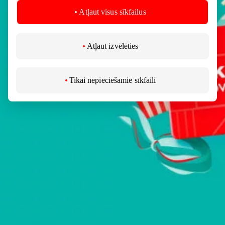
всем желаниям! Это отличный способ порадовать
Atļaut visus sīkfailus
близкого человека, предоставив ему самый широкий
выбор из ассортимента, предлагаемого четырьмя
супермаркетами AKROPOLIS в Литве.
Atļaut izvēlēties
Подарочный карт
Tikai nepieciešamie sīkfaili