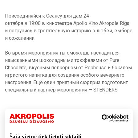
Присоединяйся к Сеансy для дам 24
октября в 19:00 в кинотеатрe Apollo Kino Akropole Riga
и погрузись в трогательную историю о любви, выборе
и сожалении.
Во время мероприятия ты сможешь насладиться
изысканными шоколадными трюфелями от Pure
Chocolate, вкусным попкорном от Pophouse и бокалом
игристого напитка для создания особого вечернего
настроения. Ещё один приятный сюрприз подготовит
специальный партнёр мероприятия — STENDERS.
Проведи незабываемый вечер с подругами и окунись
в атмосферу киноэмоций!
Приобретай билеты здесь
Šajā vietnē tiek lietoti sīkfaili