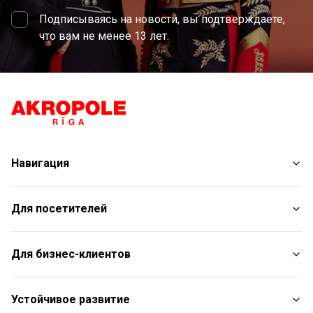
Подписываясь на новости, вы подтверждаете,
что вам не менее 13 лет.
Навигация
Магазины
Для посетителей
Услуги
Развлечения
План торгового центра
Для бизнес-клиентов
Рестораны
С животными
Контакты
Контакты
Устойчивое развитие
Aкции
Подарочная карта для юридических лиц