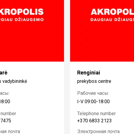
arė
Renginiai
 vadybininkė
prekybos centre
асы:
Рабочие часы:
18:00
I-V 09:00-18:00
 number
Telephone number
07475
+370 6833 2123
ная почта
Электронная почта