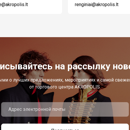
re@akropolis.lt
renginiai@akropolis.lt
исывайтесь на рассылку нов
ыми о лучших предложениях, мероприятиях и самой свеж
от торгового центра AKROPOLIS.