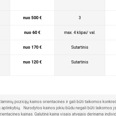
nuo 500 €
3
nuo 60 €
max. 4 klipai/ val.
nuo 170 €
Sutartinis
nuo 120 €
Sutartinis
aminių pozicijų kainos orientacinės ir gali būti taikomos konkre
lių aplinkybių. Nurodytos kainos jokiu būdu negali būti laikomos į
ientacines kainas. Galutinė kaina visais atvejais derinama individu