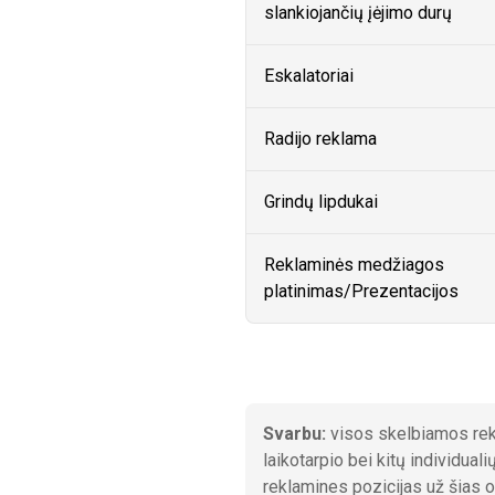
slankiojančių įėjimo durų
Eskalatoriai
Radijo reklama
Grindų lipdukai
Reklaminės medžiagos
platinimas/Prezentacijos
Svarbu:
visos skelbiamos rekl
laikotarpio bei kitų individua
reklamines pozicijas už šias or