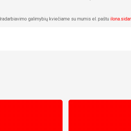
ndradarbiavimo galimybių kviečiame su mumis el. paštu
ilona.sida