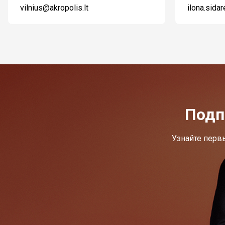
vilnius@akropolis.lt
ilona.sida
Подп
Узнайте перв