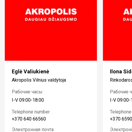
Eglė Valiukienė
Ilona Sid
Akropolis Vilnius valdytoja
Rinkodaros
Рабочие часы:
Рабочие ч
I-V 09:00-18:00
I-V 09:00-
Telephone number
Telephone
+370 640 66560
+370 659
Электронная почта
Электрон