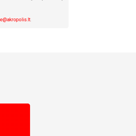
re@akropolis.lt
.