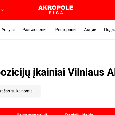
Услуги
Развлечения
Рестораны
Aкции
Подар
zicijų įkainiai Vilniaus 
ąrašas su kainomis