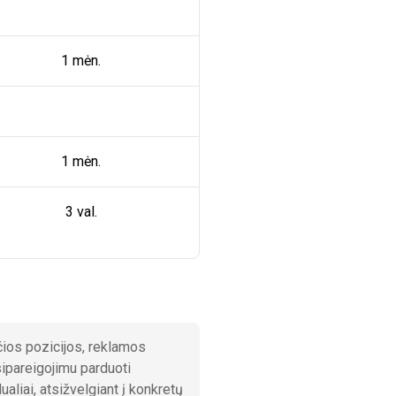
1 mėn.
1 mėn.
3 val.
čios pozicijos, reklamos
sipareigojimu parduoti
aliai, atsižvelgiant į konkretų