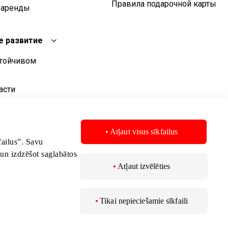
Правила подарочной карты
 аренды
е развитие
стойчивом
асти
о развития
стойчивого
Atļaut visus sīkfailus
kfailus”. Savu
 un izdzēšot saglabātos
Atļaut izvēlēties
Tikai nepieciešamie sīkfaili
 2026 AKROPOLIS. Все права защищены.