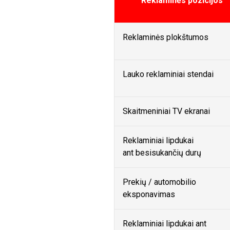
Reklaminės pozicijos
Reklaminės plokštumos
Lauko reklaminiai stendai
Skaitmeniniai TV ekranai
Reklaminiai lipdukai
ant besisukančių durų
Prekių / automobilio
eksponavimas
Reklaminiai lipdukai ant