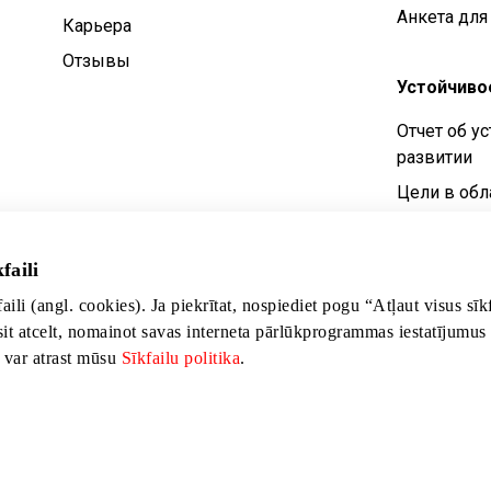
Анкета для
Карьера
Отзывы
Устойчиво
Отчет об у
развитии
Цели в обл
устойчивог
Политика у
faili
развития
faili (angl. cookies). Ja piekrītat, nospiediet pogu “Atļaut visus sī
sit atcelt, nomainot savas interneta pārlūkprogrammas iestatījumus
s var atrast mūsu
Sīkfailu politika
.
 Latgales iela 257, Rīga, LV-1019
©