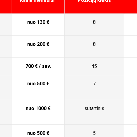
Kaina mėnesiui*
Pozicijų kiekis
nuo 130 €
8
nuo 200 €
8
700 € / sav.
45
nuo 500 €
7
nuo 1000 €
sutartinis
nuo 500 €
5