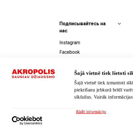
Подписывайтесь на
нас
Instagram
Facebook
YouTube
TikTok
Šajā vietnē tiek lietoti sīk
Šajā vietnē tiek izmantoti sīk
piekrišanu jebkurā brīdī varē
sīkfailus. Vairāk informācija
Rādīt informāciju
Язык:
Русский
Расположение: