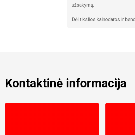
užsakymą.
Dėl tikslios kainodaros ir be
Kontaktinė informacija