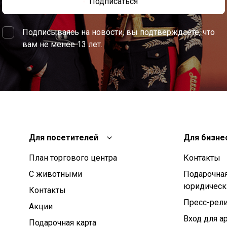
Подписаться
Подписываясь на новости, вы подтверждаете, что
вам не менее 13 лет.
Для посетителей
Для бизне
План торгового центра
Контакты
С животными
Подарочная
юридическ
Контакты
Пресс-рел
Aкции
Вход для а
Подарочная карта