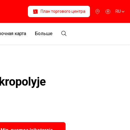
План торгового центра
RU
очная карта
Больше
Akropolyje