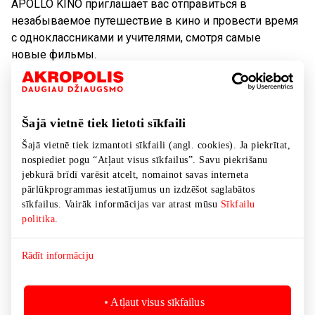
APOLLO KINO приглашает вас отправиться в
незабываемое путешествие в кино и провести время
с одноклассниками и учителями, смотря самые
новые фильмы.
Мы считаем, что кино не только развлекает, но и во
многом поучает. Помимо известных голливудских
фильмов наш кинотеатр показывает множество
Šajā vietnē tiek lietoti sīkfaili
фильмов, расширяющих кругозор и основанных на
Šajā vietnē tiek izmantoti sīkfaili (angl. cookies). Ja piekrītat,
книгах, а также, разумеется, лучшие произведения
nospiediet pogu “Atļaut visus sīkfailus”. Savu piekrišanu
отечественных кинематографистов. В кинотеатр Apollo
jebkurā brīdī varēsit atcelt, nomainot savas interneta
можно прийти всем классом и получить там
pārlūkprogrammas iestatījumus un izdzēšot saglabātos
sīkfailus. Vairāk informācijas var atrast mūsu
Sīkfailu
прекрасные впечатления от просмотра фильма! В
politika
.
программе киносеансов каждый найдет интересный
для него фильм.
Rādīt informāciju
Более подробная информация здесь
Atļaut visus sīkfailus