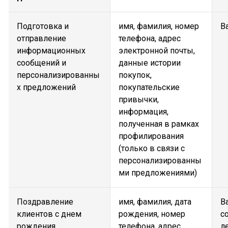
Подготовка и
имя, фамилия, номер
В
отправление
телефона, адрес
информационных
электронной почты,
сообщений и
данные истории
персонализированны
покупок,
х предложений
покупательские
привычки,
информация,
полученная в рамках
профилирования
(только в связи с
персонализированны
ми предложениями)
Поздравление
имя, фамилия, дата
В
клиентов с днем
рождения, номер
с
рождения
телефона, адрес
л