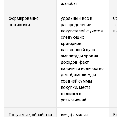
жалобы.
Формирование
удельный вес и
С
статистики
распределение
л
покупателей с учетом
и
следующих
критериев:
населенный пункт,
амплитуды уровня
доходов, факт
наличия и количество
детей, амплитуды
средней суммы
покупки, места
шопинга и
развлечений.
Получение, обработка
имя, фамилия,
В