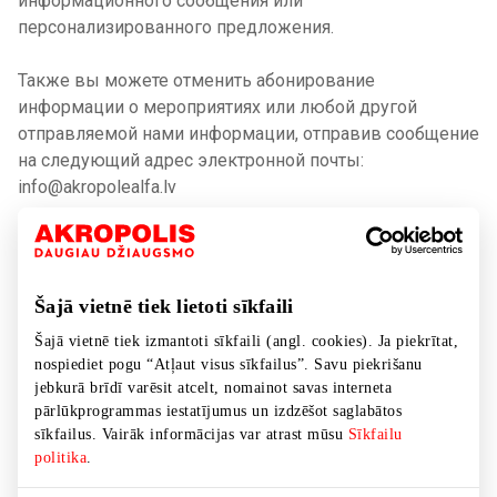
информационного сообщения или
персонализированного предложения.
Также вы можете отменить абонирование
информации о мероприятиях или любой другой
отправляемой нами информации, отправив сообщение
на следующий адрес электронной почты:
info@akropolealfa.lv
Информируем о том, что если вы выбрали получение
персонализированных предложений, то в рамках
выполнения этого мы осуществим профилирование
Šajā vietnē tiek lietoti sīkfaili
вашей истории покупок. Предоставление
Šajā vietnē tiek izmantoti sīkfaili (angl. cookies). Ja piekrītat,
персонализированных предложений невозможно без
nospiediet pogu “Atļaut visus sīkfailus”. Savu piekrišanu
профилирования вышеупомянутых ваших
jebkurā brīdī varēsit atcelt, nomainot savas interneta
персональных данных. Вы имеете право возразить
pārlūkprogrammas iestatījumus un izdzēšot saglabātos
против такого профилирования данных, и мы это
sīkfailus. Vairāk informācijas var atrast mūsu
Sīkfailu
выполним, однако в этом случае мы в дальнейшем не
politika
.
будем иметь права предоставлять относящиеся