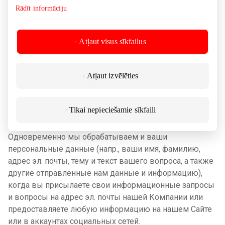
именно к вам и соответствующие вашим интересам
Rādīt informāciju
предложения.
Абонируя предложения прямого маркетинга, вы
Atļaut visus sīkfailus
должны подтвердить, что предоставленные вами
данные точны и правильны и что вам не менее 13 лет.
Atļaut izvēlēties
Tikai nepieciešamie sīkfaili
3.3. Ваши вопросы и жалобы
Одновременно мы обрабатываем и ваши
персональные данные (напр., ваши имя, фамилию,
адрес эл. почты, тему и текст вашего вопроса, а также
другие отправленные нам данные и информацию),
когда вы присылаете свои информационные запросы
и вопросы на адрес эл. почты нашей Компании или
предоставляете любую информацию на нашем Сайте
или в аккаунтах социальных сетей.