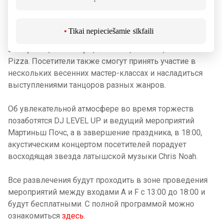
призами от таких магазинов и пунктов оказания услуг
AKROPOLE Rīga, как Case4you, MicaBeauty, O’Learys,
Sportland, кинотеатр Apollo, TET, TopShop, Stenders,
Tikai nepieciešamie sīkfaili
Vairāk Saules, Animaji, Coverme, Caffeine, Narvesen, Lloyd,
Euroaptieka, Lemon Gym, Čili Pizza, Evelatus, Domino’s
Pizza. Посетители также смогут принять участие в
нескольких весенних мастер-классах и насладиться
выступлениями танцоров разных жанров.
Об увлекательной атмосфере во время торжеств
позаботятся DJ LEVEL UP и ведущий мероприятий
Мартиньш Почс, а в завершение праздника, в 18:00,
акустическим концертом посетителей порадует
восходящая звезда латышской музыки Chris Noah.
Все развлечения будут проходить в зоне проведения
мероприятий между входами А и F с 13:00 до 18:00 и
будут бесплатными. С полной программой можно
ознакомиться
здесь
.