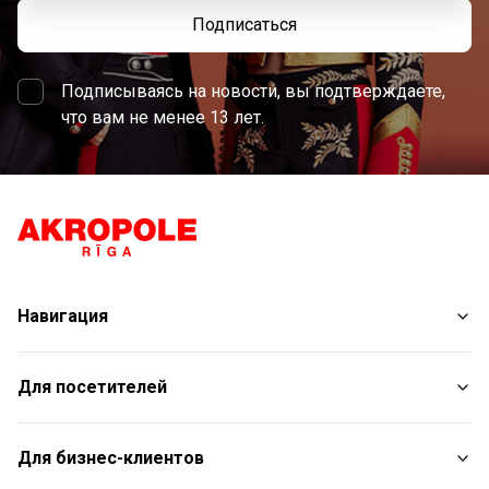
Подписаться
Подписываясь на новости, вы подтверждаете,
что вам не менее 13 лет.
Навигация
Магазины
Для посетителей
Услуги
Развлечения
План торгового центра
Для бизнес-клиентов
Рестораны
С животными