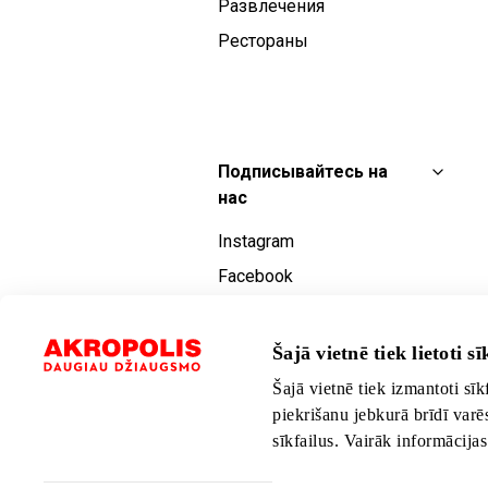
Развлечения
Рестораны
Подписывайтесь на
нас
Instagram
Facebook
YouTube
TikTok
Šajā vietnē tiek lietoti sīk
Šajā vietnē tiek izmantoti sīk
piekrišanu jebkurā brīdī varē
sīkfailus. Vairāk informācija