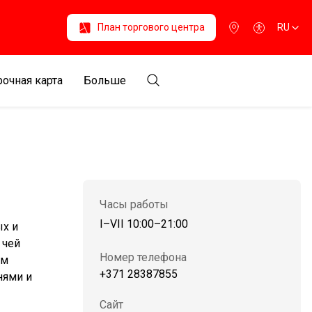
План торгового центра
RU
очная карта
Больше
Часы работы
I–VII 10:00–21:00
ых и
 чей
Номер телефона
ым
+371 28387855
нями и
Сайт