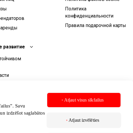
изы
Политика
конфиденциальности
рендаторов
Правила подарочной карты
 аренды
е развитие
стойчивом
асти
о развития
стойчивого
Atļaut visus sīkfailus
kfailus”. Savu
 un izdzēšot saglabātos
Atļaut izvēlēties