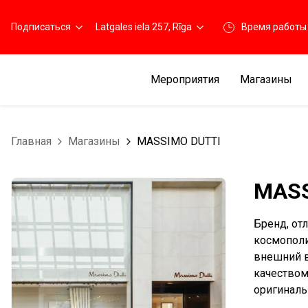
Подписаться
Latgales iela 257, Rīga
Время работы
Мероприятия
Магазины
Главная
Магазины
MASSIMO DUTTI
MASS
Бренд, от
космополи
внешний 
качеством
оригиналь