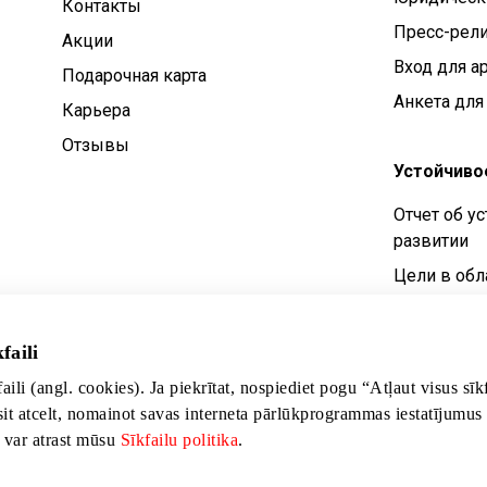
Контакты
Пресс-рел
Aкции
Вход для а
Подарочная карта
Анкета для
Карьера
Отзывы
Устойчиво
Отчет об у
развитии
Цели в обл
устойчивог
Политика у
faili
развития
faili (angl. cookies). Ja piekrītat, nospiediet pogu “Atļaut visus sī
sit atcelt, nomainot savas interneta pārlūkprogrammas iestatījumus
s var atrast mūsu
Sīkfailu politika
.