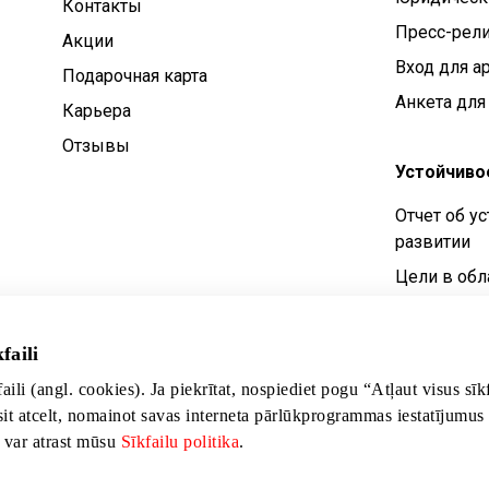
Контакты
Пресс-рел
Aкции
Вход для а
Подарочная карта
Анкета для
Карьера
Отзывы
Устойчиво
Отчет об у
развитии
Цели в обл
устойчивог
Политика у
faili
развития
faili (angl. cookies). Ja piekrītat, nospiediet pogu “Atļaut visus sī
sit atcelt, nomainot savas interneta pārlūkprogrammas iestatījumus
s var atrast mūsu
Sīkfailu politika
.