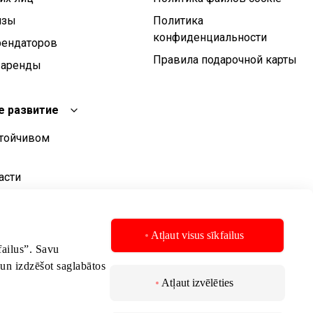
изы
Политика
конфиденциальности
рендаторов
Правила подарочной карты
 аренды
е развитие
стойчивом
асти
о развития
стойчивого
Atļaut visus sīkfailus
kfailus”. Savu
 un izdzēšot saglabātos
Atļaut izvēlēties