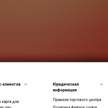
с-клиентов
Юридическая
информация
Правила торгового центра
 карта для
их лиц
Политика файлов cookie