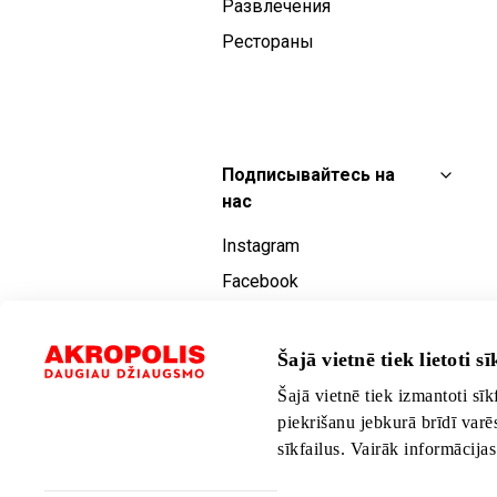
Развлечения
Рестораны
Подписывайтесь на
нас
Instagram
Facebook
YouTube
TikTok
Šajā vietnē tiek lietoti sīk
Šajā vietnē tiek izmantoti sīk
piekrišanu jebkurā brīdī varē
sīkfailus. Vairāk informācija