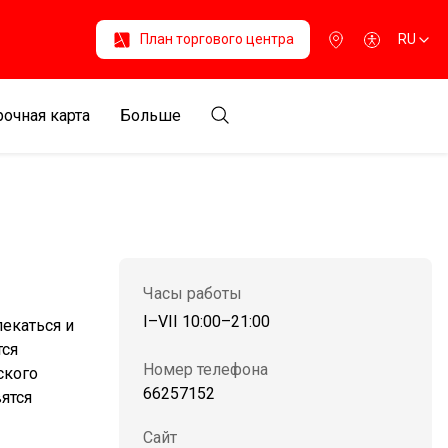
План торгового центра
RU
очная карта
Больше
Часы работы
I–VII 10:00–21:00
екаться и
тся
Номер телефона
ского
66257152
вятся
Сайт