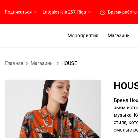
Подписаться
Latgales iela 257, Rīga
Время работы
Мероприятия
Магазины
Главная
Магазины
HOUSE
HOU
Бренд Hou
чьим исто
музыка. К
стиля, ко
смелые р