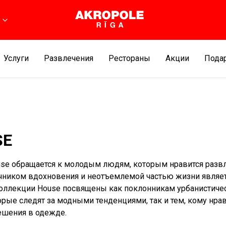
Услуги
Развлечения
Рестораны
Aкции
Подар
SE
se обращается к молодым людям, которым нравится развл
чником вдохновения и неотъемлемой частью жизни являе
оллекции House посвящены как поклонникам урбанистиче
торые следят за модными тенденциями, так и тем, кому нра
ешения в одежде.