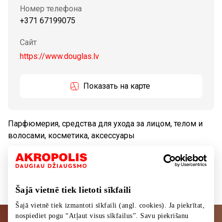
Номер телефона
+371 67199075
Сайт
https://www.douglas.lv
Показать на карте
Парфюмерия, средства для ухода за лицом, телом и
волосами, косметика, аксессуары
Tовары
Косметика, лекарства
Šajā vietnē tiek lietoti sīkfaili
Šajā vietnē tiek izmantoti sīkfaili (angl. cookies). Ja piekrītat,
nospiediet pogu “Atļaut visus sīkfailus”. Savu piekrišanu