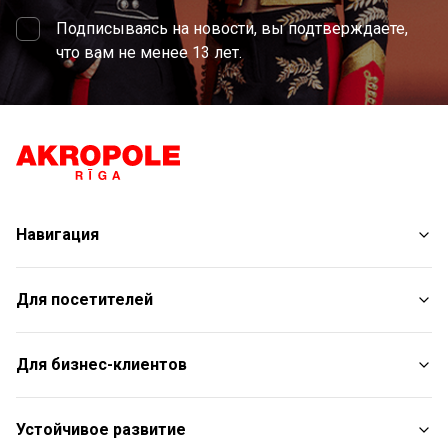
Подписываясь на новости, вы подтверждаете,
что вам не менее 13 лет.
Навигация
Магазины
Для посетителей
Услуги
Развлечения
План торгового центра
Для бизнес-клиентов
Рестораны
С животными
Контакты
Контакты
Устойчивое развитие
Aкции
Подарочная карта для юридических лиц