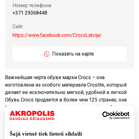
Номер телефона
+371 29368448
Сайт
https://www.facebook.com/CrocsLatvija/
Показать на карте
Важнейшая черта обуви марки Crocs – она
изготовлена из особого материала Croslite, который
делает ее исключительно мягкой, удобной и легкой.
Обувь Crocs продается в более чем 125 странах, она
представлена в широком диапазоне моделей и
цветов.
Šajā vietnē tiek lietoti sīkfaili
Tовары
Обувь и галантерея