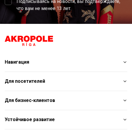
Подписываясь на новости, вы подтверждаете,
что вам не менее 13 лет.
Навигация
Магазины
Для посетителей
Услуги
Развлечения
План торгового центра
Для бизнес-клиентов
Рестораны
С животными
Контакты
Контакты
Устойчивое развитие
Aкции
Подарочная карта для юридических лиц
Подарочная карта
Пресс-релизы
Отчет об устойчивом развитии