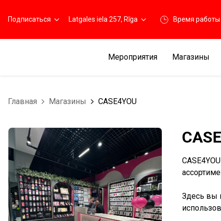
Подписаться
Latgales iela 257, Rīga
Время работы
Мероприятия
Магазины
Главная
Магазины
CASE4YOU
CAS
CASE4YOU 
ассортиме
Здесь вы 
использов