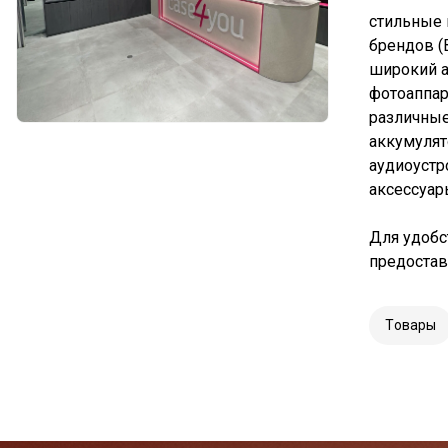
стильные 
брендов (B
широкий а
фотоаппар
различные
аккумулят
аудиоустро
аксессуары
Для удобс
предостав
Tовары