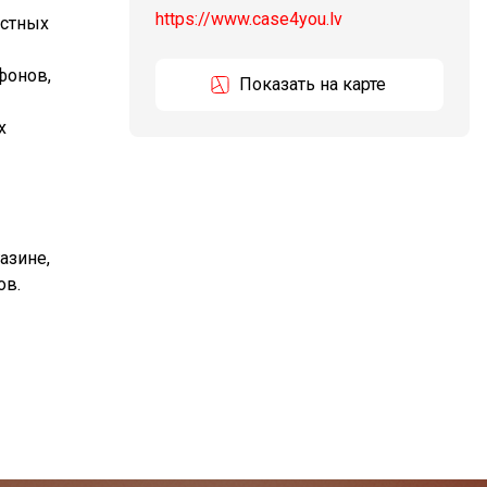
https://www.case4you.lv
естных
фонов,
Показать на карте
х
азине,
ов.