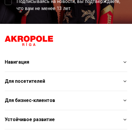
Подписываясь на новости, вы подтверждаете,
что вам не менее 13 лет.
Навигация
Магазины
Для посетителей
Услуги
Развлечения
План торгового центра
Для бизнес-клиентов
Рестораны
С животными
Контакты
Контакты
Устойчивое развитие
Aкции
Подарочная карта для юридических лиц
Подарочная карта
Пресс-релизы
Отчет об устойчивом развитии