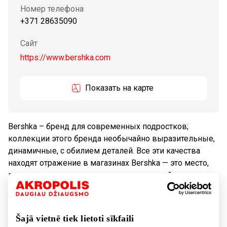
Номер телефона
+371 28635090
Сайт
https://www.bershka.com
Показать на карте
Bershka – бренд для современных подростков;
коллекции этого бренда необычайно выразительные,
динамичные, с обилием деталей. Все эти качества
находят отражение в магазинах Bershka — это место,
где мода и музыка сливаются с настоящей жизнью
улицы.
Šajā vietnē tiek lietoti sīkfaili
Tовары
Одежда