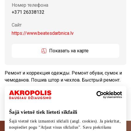
Номер телефона
+371 26338132
Сайт
https://www.beatesdarbnica.lv
Показать на карте
Ремонт и коррекция одежды. Ремонт обуви, сумок и
чемоданов. Пошив штор и чехлов. Быстрый ремонт.
Услуги
Услуги чистки, ремонта
Šajā vietnē tiek lietoti sīkfaili
Šajā vietnē tiek izmantoti sīkfaili (angl. cookies). Ja piekrītat,
nospiediet pogu “Atļaut visus sīkfailus”. Savu piekrišanu